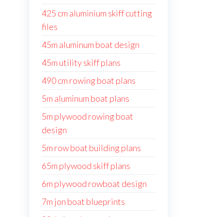
425 cm aluminium skiff cutting
files
45m aluminum boat design
45m utility skiff plans
490 cm rowing boat plans
5m aluminum boat plans
5m plywood rowing boat
design
5m row boat building plans
65m plywood skiff plans
6m plywood rowboat design
7m jon boat blueprints