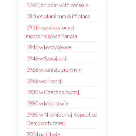
1760 jon boat with console
18 foot aluminum skiff plans
191 błogosławionych
męczenników z Paryża
1946 w koszykówce
1946 w Szwajcarii
1966 w tenisie ziemnym
1966 we Francji
1980 w Czechosłowacji
1980 w kolarstwie
1980 w Niemieckiej Republice
Demokratycznej
2004 na Litwie