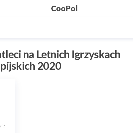
CooPol
tleci na Letnich Igrzyskach
pijskich 2020
zie