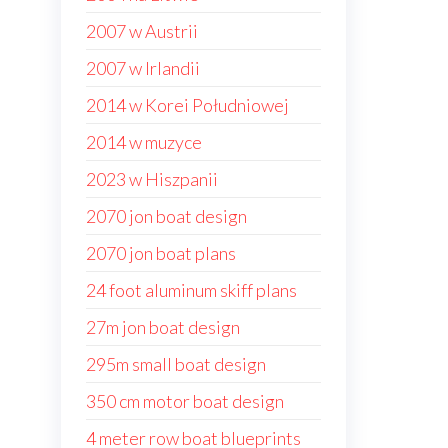
2007 w Austrii
2007 w Irlandii
2014 w Korei Południowej
2014 w muzyce
2023 w Hiszpanii
2070 jon boat design
2070 jon boat plans
24 foot aluminum skiff plans
27m jon boat design
295m small boat design
350 cm motor boat design
4 meter row boat blueprints