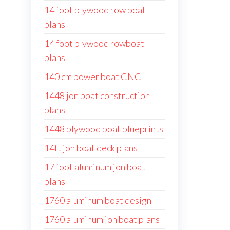
14 foot plywood row boat
plans
14 foot plywood rowboat
plans
140 cm power boat CNC
1448 jon boat construction
plans
1448 plywood boat blueprints
14ft jon boat deck plans
17 foot aluminum jon boat
plans
1760 aluminum boat design
1760 aluminum jon boat plans