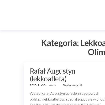
Przejdź
do
treści
Kategoria:
Lekkoa
Olim
Rafał Augustyn
(lekkoatleta)
2025-11-30
Autor
Wyłączony
Wstęp Rafał Augustyn to jeden z czołowych
polskich lekkoatletów, specjalizujący się w chod
sportowym. Urodził się 14 maja 1984 roku w