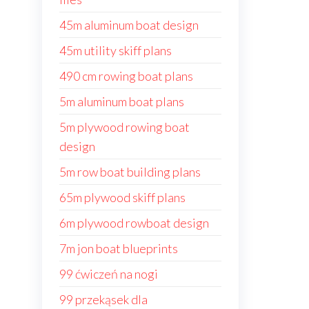
45m aluminum boat design
45m utility skiff plans
490 cm rowing boat plans
5m aluminum boat plans
5m plywood rowing boat
design
5m row boat building plans
65m plywood skiff plans
6m plywood rowboat design
7m jon boat blueprints
99 ćwiczeń na nogi
99 przekąsek dla