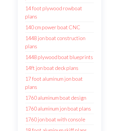
14 foot plywood rowboat
plans
140 cm power boat CNC
1448 jon boat construction
plans
1448 plywood boat blueprints
14ft jon boat deck plans
17 foot aluminum jon boat
plans
1760 aluminum boat design
1760 aluminum jon boat plans
1760 jon boat with console
18 foot aluminum skiff plans