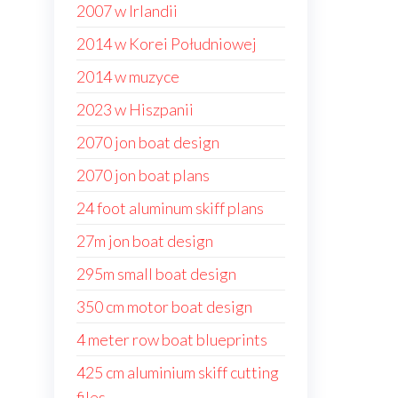
2007 w Irlandii
2014 w Korei Południowej
2014 w muzyce
2023 w Hiszpanii
2070 jon boat design
2070 jon boat plans
24 foot aluminum skiff plans
27m jon boat design
295m small boat design
350 cm motor boat design
4 meter row boat blueprints
425 cm aluminium skiff cutting
files