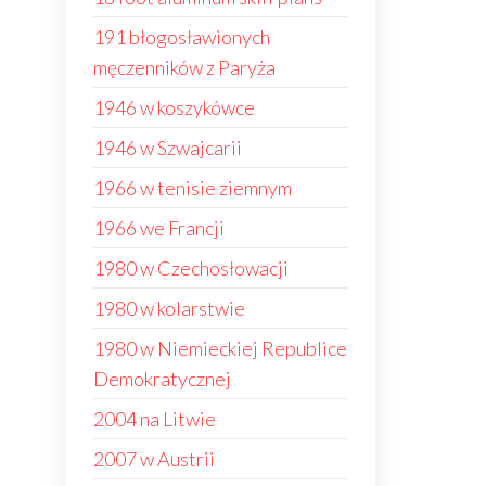
191 błogosławionych
męczenników z Paryża
1946 w koszykówce
1946 w Szwajcarii
1966 w tenisie ziemnym
1966 we Francji
1980 w Czechosłowacji
1980 w kolarstwie
1980 w Niemieckiej Republice
Demokratycznej
2004 na Litwie
2007 w Austrii