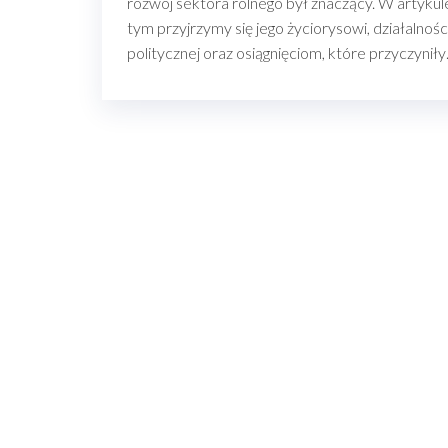
rozwój sektora rolnego był znaczący. W artykul
tym przyjrzymy się jego życiorysowi, działalnośc
politycznej oraz osiągnięciom, które przyczynił