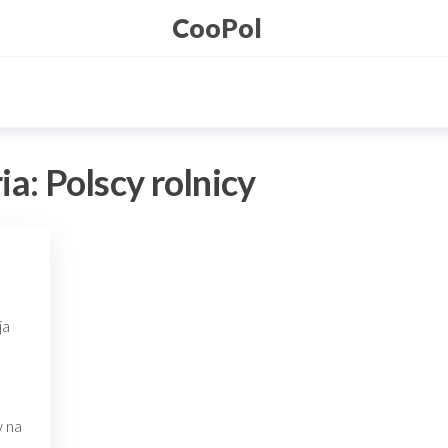
CooPol
ia:
Polscy rolnicy
ja
w na