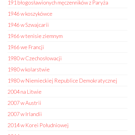
191 błogosławionych męczenników z Paryża
1946 w koszykówce
1946 w Szwajcarii
1966 w tenisie ziemnym
1966 we Francji
1980 w Czechosłowacji
1980 w kolarstwie
1980 w Niemieckiej Republice Demokratycznej
2004 na Litwie
2007 w Austrii
2007 w Irlandii
2014 w Korei Południowej