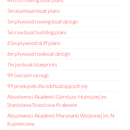
490 cm rowing boat plans
5m aluminum boat plans
5m plywood rowing boat design
5m row boat building plans
65m plywood skiff plans
6m plywood rowboat design
7m jon boat blueprints
99 ćwiczeń na nogi
99 przekąsek dla odchudzających się
Absolwenci Akademii Górniczo-Hutniczej im.
Stanisława Staszica w Krakowie
Absolwenci Akademii Marynarki Wojennej im. N.
Kuzniecowa