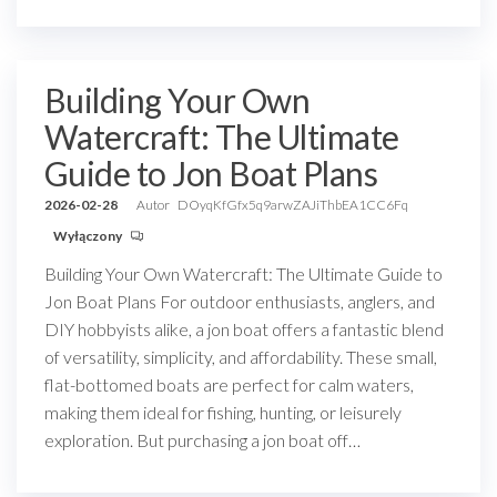
Building Your Own
Watercraft: The Ultimate
Guide to Jon Boat Plans
2026-02-28
Autor
DOyqKfGfx5q9arwZAJiThbEA1CC6Fq
Wyłączony
Building Your Own Watercraft: The Ultimate Guide to
Jon Boat Plans For outdoor enthusiasts, anglers, and
DIY hobbyists alike, a jon boat offers a fantastic blend
of versatility, simplicity, and affordability. These small,
flat-bottomed boats are perfect for calm waters,
making them ideal for fishing, hunting, or leisurely
exploration. But purchasing a jon boat off…