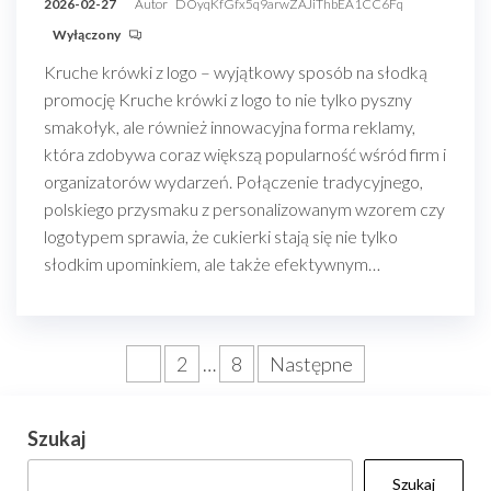
2026-02-27
Autor
DOyqKfGfx5q9arwZAJiThbEA1CC6Fq
Wyłączony
Kruche krówki z logo – wyjątkowy sposób na słodką
promocję Kruche krówki z logo to nie tylko pyszny
smakołyk, ale również innowacyjna forma reklamy,
która zdobywa coraz większą popularność wśród firm i
organizatorów wydarzeń. Połączenie tradycyjnego,
polskiego przysmaku z personalizowanym wzorem czy
logotypem sprawia, że cukierki stają się nie tylko
słodkim upominkiem, ale także efektywnym…
Stronicowanie
1
2
…
8
Następne
wpisów
Szukaj
Szukaj