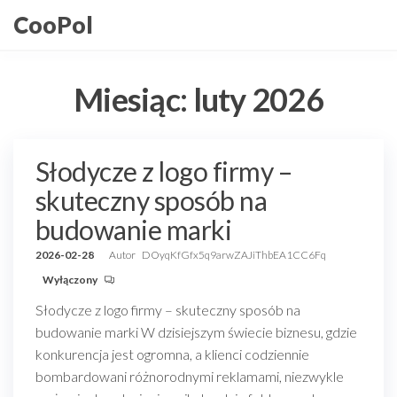
Przejdź
CooPol
do
treści
Miesiąc:
luty 2026
Słodycze z logo firmy –
skuteczny sposób na
budowanie marki
2026-02-28
Autor
DOyqKfGfx5q9arwZAJiThbEA1CC6Fq
Wyłączony
Słodycze z logo firmy – skuteczny sposób na
budowanie marki W dzisiejszym świecie biznesu, gdzie
konkurencja jest ogromna, a klienci codziennie
bombardowani różnorodnymi reklamami, niezwykle