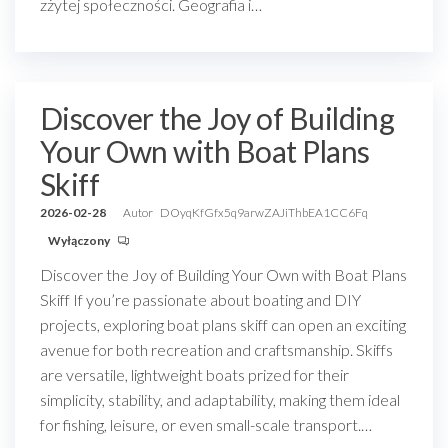
zżytej społeczności. Geografia i…
Discover the Joy of Building
Your Own with Boat Plans
Skiff
2026-02-28
Autor
DOyqKfGfx5q9arwZAJiThbEA1CC6Fq
Wyłączony
Discover the Joy of Building Your Own with Boat Plans
Skiff If you’re passionate about boating and DIY
projects, exploring boat plans skiff can open an exciting
avenue for both recreation and craftsmanship. Skiffs
are versatile, lightweight boats prized for their
simplicity, stability, and adaptability, making them ideal
for fishing, leisure, or even small-scale transport.…