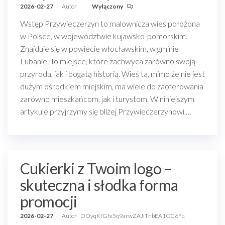
2026-02-27
Autor
Wyłączony
Wstęp Przywieczerzyn to malownicza wieś położona
w Polsce, w województwie kujawsko-pomorskim.
Znajduje się w powiecie włocławskim, w gminie
Lubanie. To miejsce, które zachwyca zarówno swoją
przyrodą, jak i bogatą historią. Wieś ta, mimo że nie jest
dużym ośrodkiem miejskim, ma wiele do zaoferowania
zarówno mieszkańcom, jak i turystom. W niniejszym
artykule przyjrzymy się bliżej Przywieczerzynowi,…
Cukierki z Twoim logo –
skuteczna i słodka forma
promocji
2026-02-27
Autor
DOyqKfGfx5q9arwZAJiThbEA1CC6Fq