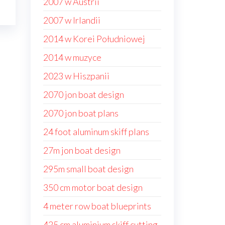
2007 w Austrii
2007 w Irlandii
2014 w Korei Południowej
2014 w muzyce
2023 w Hiszpanii
2070 jon boat design
2070 jon boat plans
24 foot aluminum skiff plans
27m jon boat design
295m small boat design
350 cm motor boat design
4 meter row boat blueprints
425 cm aluminium skiff cutting