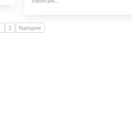
odbiorcami.…
1
2
Następne