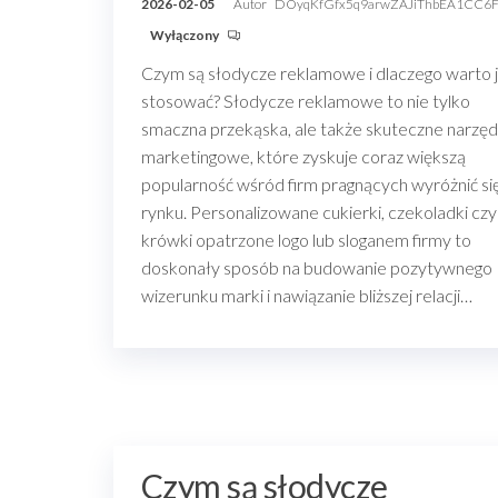
2026-02-05
Autor
DOyqKfGfx5q9arwZAJiThbEA1CC6
Wyłączony
Czym są słodycze reklamowe i dlaczego warto 
stosować? Słodycze reklamowe to nie tylko
smaczna przekąska, ale także skuteczne narzęd
marketingowe, które zyskuje coraz większą
popularność wśród firm pragnących wyróżnić si
rynku. Personalizowane cukierki, czekoladki czy
krówki opatrzone logo lub sloganem firmy to
doskonały sposób na budowanie pozytywnego
wizerunku marki i nawiązanie bliższej relacji…
Czym są słodycze