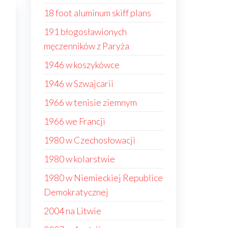
18 foot aluminum skiff plans
191 błogosławionych
męczenników z Paryża
1946 w koszykówce
1946 w Szwajcarii
1966 w tenisie ziemnym
1966 we Francji
1980 w Czechosłowacji
1980 w kolarstwie
1980 w Niemieckiej Republice
Demokratycznej
2004 na Litwie