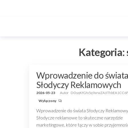
Przejdź
do
treści
Kategoria:
Wprowadzenie do świat
Słodyczy Reklamowych
2026-05-23
Autor
DOyqKfGfx5q9arwZAJiThbEA1CC6
Wyłączony
Wprowadzenie do świata Słodyczy Reklamow
Słodycze reklamowe to skuteczne narzędzie
marketingowe, które łączy w sobie przyjemnoś