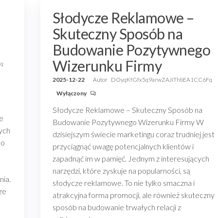
Słodycze Reklamowe –
Skuteczny Sposób na
Budowanie Pozytywnego
Wizerunku Firmy
Fq
2025-12-22
Autor
DOyqKfGfx5q9arwZAJiThbEA1CC6Fq
Wyłączony
Słodycze Reklamowe – Skuteczny Sposób na
je
Budowanie Pozytywnego Wizerunku Firmy W
cych
dzisiejszym świecie marketingu coraz trudniej jest
ko
przyciągnąć uwagę potencjalnych klientów i
zapadnąć im w pamięć. Jednym z interesujących
narzędzi, które zyskuje na popularności, są
nia.
słodycze reklamowe. To nie tylko smaczna i
ze
atrakcyjna forma promocji, ale również skuteczny
sposób na budowanie trwałych relacji z