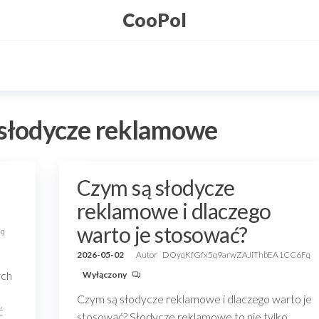
CooPol
słodycze reklamowe
a
Czym są słodycze
reklamowe i dlaczego
warto je stosować?
Fq
2026-05-02
Autor
DOyqKfGfx5q9arwZAJiThbEA1CC6Fq
ych
Wyłączony
Czym są słodycze reklamowe i dlaczego warto je
ć
stosować? Słodycze reklamowe to nie tylko