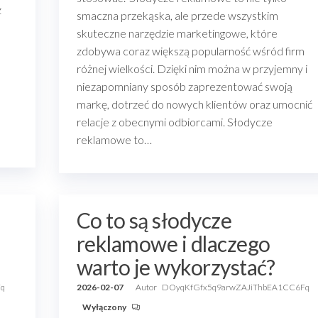
z
smaczna przekąska, ale przede wszystkim
skuteczne narzędzie marketingowe, które
zdobywa coraz większą popularność wśród firm
różnej wielkości. Dzięki nim można w przyjemny i
niezapomniany sposób zaprezentować swoją
markę, dotrzeć do nowych klientów oraz umocnić
relacje z obecnymi odbiorcami. Słodycze
reklamowe to…
Co to są słodycze
reklamowe i dlaczego
warto je wykorzystać?
Fq
2026-02-07
Autor
DOyqKfGfx5q9arwZAJiThbEA1CC6Fq
Wyłączony