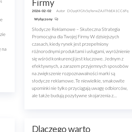
Firmy
Fq
2026-02-02
Autor
DOyqKfGfx5q9arwZAJiThbEA1CC6Fq
je
Wyłączony
Słodycze Reklamowe – Skuteczna Strategia
zie
Promocyjna dla Twojej Firmy W dzisiejszych
czasach, kiedy rynek jest przepełniony
ę na
różnorodnymi produktami i usługami, wyróżnienie
się wśród konkurencji jest kluczowe. Jednym z
efektywnych, a zarazem przyjemnych sposobów
na zwiększenie rozpoznawalności marki są
słodycze reklamowe. Te niewielkie, smakowite
upominki nie tylko przyciągają uwagę odbiorców,
ale także budują pozytywne skojarzenia z…
Dlaczego warto