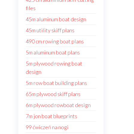
files
45m aluminum boat design
45m utility skiff plans
490 cm rowing boat plans
5m aluminum boat plans
5m plywood rowing boat
design
5m row boat building plans
65m plywood skiff plans
6m plywood rowboat design
7m jon boat blueprints
99 ćwiczeń na nogi