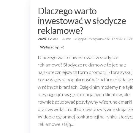
Dlaczego warto
inwestować w słodycze
reklamowe?
2025-12-30
Autor
DOyqKfGfx5q9arwZAJiThbEA1CC6
Wyłączony
Dlaczego warto inwestować w słodycze
reklamowe? Słodycze reklamowe to jedna z
najskuteczniejszych form promocji, która zysku
coraz większą popularność wśród firm działają
w różnych branżach. Dzięki nim możemy nie tyl
przyciągnąć uwagę potencjalnych klientów, ale
również zbudować pozytywny wizerunek marki
oraz wywołać u odbiorców pozytywne skojarze
W dobie ogromnej konkurencji na rynku, słodyc
reklamowe stają…