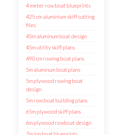
4 meter row boat blueprints
425 cm aluminium skiff cutting
files
45m aluminum boat design
45m utility skiff plans
490 cm rowing boat plans
5m aluminum boat plans
5m plywood rowing boat
design
5m row boat building plans
65m plywood skiff plans
6m plywood rowboat design
7m jon boat blueprints