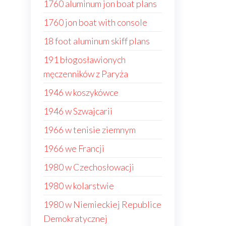
1760 aluminum jon boat plans
1760 jon boat with console
18 foot aluminum skiff plans
191 błogosławionych
męczenników z Paryża
1946 w koszykówce
1946 w Szwajcarii
1966 w tenisie ziemnym
1966 we Francji
1980 w Czechosłowacji
1980 w kolarstwie
1980 w Niemieckiej Republice
Demokratycznej