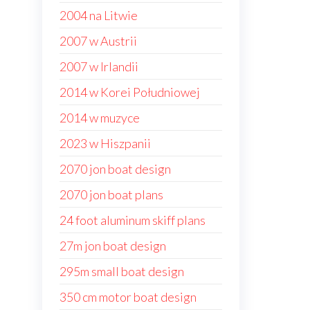
2004 na Litwie
2007 w Austrii
2007 w Irlandii
2014 w Korei Południowej
2014 w muzyce
2023 w Hiszpanii
2070 jon boat design
2070 jon boat plans
24 foot aluminum skiff plans
27m jon boat design
295m small boat design
350 cm motor boat design