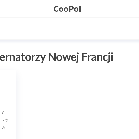
CooPol
ernatorzy Nowej Francji
ny
rolę
u w