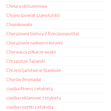
Chmura obliczeniowa
Chojno (powiat szamotulski)
Chomikowate
Chorążowie bielscy (I Rzeczpospolita)
Chorążowie nadworni koronni
Chorwaccy piłkarze wodni
Chrząszcze Tajlandii
Chrześcijaństwo w Stambule
Chyrów (hromada)
ciastka fitness z etykietą
ciastka reklamowe z etykietą
ciastka rozetki z etykietą