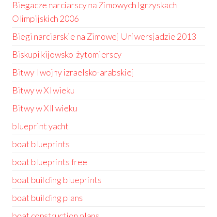
Biegacze narciarscy na Zimowych Igrzyskach
Olimpijskich 2006
Biegi narciarskie na Zimowej Uniwersjadzie 2013
Biskupi kijowsko-żytomierscy
Bitwy I wojny izraelsko-arabskiej
Bitwy w XI wieku
Bitwy w XII wieku
blueprint yacht
boat blueprints
boat blueprints free
boat building blueprints
boat building plans
boat construction plans