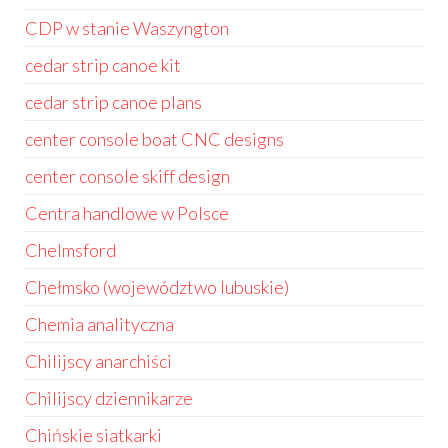
CDP w stanie Waszyngton
cedar strip canoe kit
cedar strip canoe plans
center console boat CNC designs
center console skiff design
Centra handlowe w Polsce
Chelmsford
Chełmsko (województwo lubuskie)
Chemia analityczna
Chilijscy anarchiści
Chilijscy dziennikarze
Chińskie siatkarki