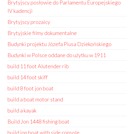
Brytyjscy posłowie do Parlamentu Europejskiego
IV kadencji
Brytyjscy prozaicy
Brytyjskie filmy dokumentalne
Budynki projektu Józefa Piusa Dziekońskiego
Budynki w Polsce oddane do użytku w 1911
build 11 foot Alutender rib
build 14 foot skiff
build 8 foot jon boat
build a boat motor stand
build a kayak
Build Jon 1448 fishing boat
build jon boat with side console