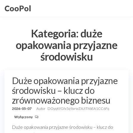
Przejdź
CooPol
do
treści
Kategoria:
duże
opakowania przyjazne
środowisku
Duże opakowania przyjazne
środowisku – klucz do
zrównoważonego biznesu
2026-05-07
Autor
DOyqKfGfx5q9arwZAJiThbEA1CC6Fq
Wyłączony
Duże opakowania przyjazne środowisku – klucz do