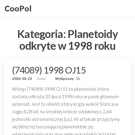
Przejdź
CooPol
do
treści
Kategoria:
Planetoidy
odkryte w 1998 roku
(74089) 1998 OJ15
2026-03-22
Autor
Wyłączony
Wstęp (74089) 1998 OJ15 to planetoida, która
została odkryta 20 lipca 1998 roku w pasie głównym
asteroid. Jest to obiekt, który krąży wokół Słońca w
ciągu 4,28 lat, na średniej orbicie oddalonej o 2,64
jednostki astronomicznej (j.a.). W artykule przyjrzymy
się bliżej tej fascynującej planetoidzie, jej
właściwościom oraz znaczeniu w kontekście badań