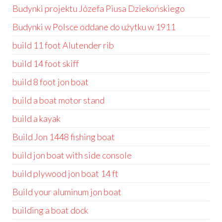
Budynki projektu Józefa Piusa Dziekońskiego
Budynki w Polsce oddane do użytku w 1911
build 11 foot Alutender rib
build 14 foot skiff
build 8 foot jon boat
build a boat motor stand
build a kayak
Build Jon 1448 fishing boat
build jon boat with side console
build plywood jon boat 14 ft
Build your aluminum jon boat
building a boat dock