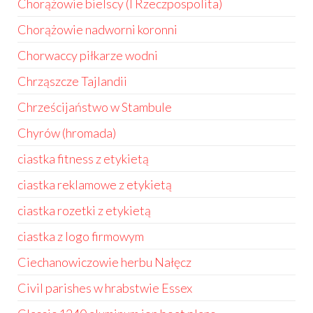
Chorążowie bielscy (I Rzeczpospolita)
Chorążowie nadworni koronni
Chorwaccy piłkarze wodni
Chrząszcze Tajlandii
Chrześcijaństwo w Stambule
Chyrów (hromada)
ciastka fitness z etykietą
ciastka reklamowe z etykietą
ciastka rozetki z etykietą
ciastka z logo firmowym
Ciechanowiczowie herbu Nałęcz
Civil parishes w hrabstwie Essex