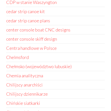
CDP w stanie Waszyngton
cedar strip canoe kit
cedar strip canoe plans
center console boat CNC designs
center console skiff design
Centra handlowe w Polsce
Chelmsford
Chełmsko (województwo lubuskie)
Chemia analityczna
Chilijscy anarchiści
Chilijscy dziennikarze
Chińskie siatkarki