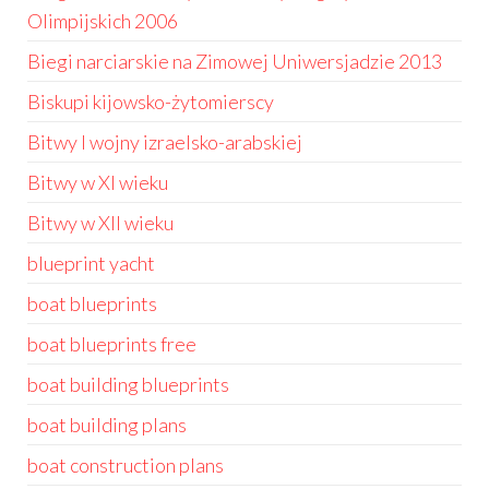
Olimpijskich 2006
Biegi narciarskie na Zimowej Uniwersjadzie 2013
Biskupi kijowsko-żytomierscy
Bitwy I wojny izraelsko-arabskiej
Bitwy w XI wieku
Bitwy w XII wieku
blueprint yacht
boat blueprints
boat blueprints free
boat building blueprints
boat building plans
boat construction plans