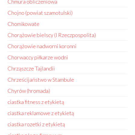
Chmura obliczeniowa
Chojno (powiat szamotulski)
Chomikowate
Chorążowie bielscy (I Rzeczpospolita)
Chorążowie nadworni koronni
Chorwaccy piłkarze wodni
Chrząszcze Tajlandii
Chrześcijaństwo w Stambule
Chyrów (hromada)
ciastka fitness z etykietą
ciastka reklamowe z etykietą
ciastka rozetki z etykietą