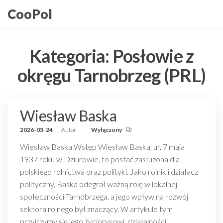
Przejdź
CooPol
do
treści
Kategoria:
Posłowie z
okręgu Tarnobrzeg (PRL)
Wiesław Baska
2026-03-24
Autor
Wyłączony
Wiesław Baska Wstęp Wiesław Baska, ur. 7 maja
1937 roku w Dziurowie, to postać zasłużona dla
polskiego rolnictwa oraz polityki. Jako rolnik i działacz
polityczny, Baska odegrał ważną rolę w lokalnej
społeczności Tarnobrzega, a jego wpływ na rozwój
sektora rolnego był znaczący. W artykule tym
przyjrzymy się jego życiorysowi, działalności