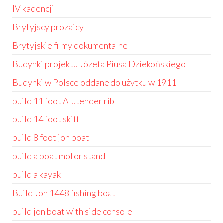
IV kadencji
Brytyjscy prozaicy
Brytyjskie filmy dokumentalne
Budynki projektu Józefa Piusa Dziekońskiego
Budynki w Polsce oddane do użytku w 1911
build 11 foot Alutender rib
build 14 foot skiff
build 8 foot jon boat
build a boat motor stand
build a kayak
Build Jon 1448 fishing boat
build jon boat with side console