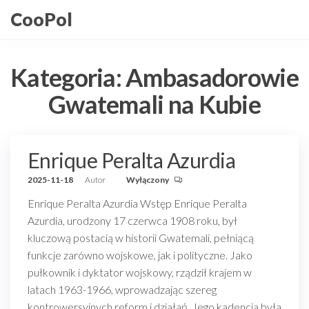
Przejdź
CooPol
do
treści
Kategoria:
Ambasadorowie
Gwatemali na Kubie
Enrique Peralta Azurdia
2025-11-18
Autor
Wyłączony
Enrique Peralta Azurdia Wstęp Enrique Peralta
Azurdia, urodzony 17 czerwca 1908 roku, był
kluczową postacią w historii Gwatemali, pełniącą
funkcje zarówno wojskowe, jak i polityczne. Jako
pułkownik i dyktator wojskowy, rządził krajem w
latach 1963-1966, wprowadzając szereg
kontrowersyjnych reform i działań. Jego kadencja była