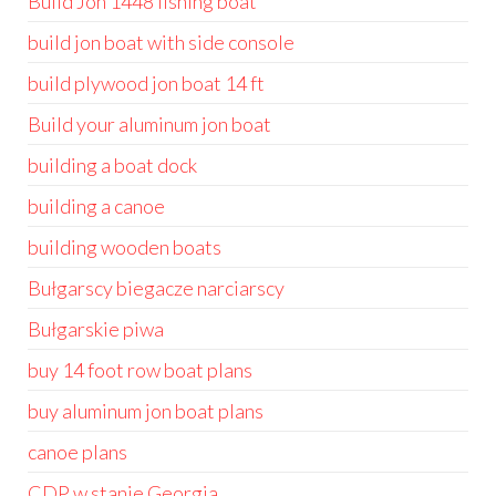
Build Jon 1448 fishing boat
build jon boat with side console
build plywood jon boat 14 ft
Build your aluminum jon boat
building a boat dock
building a canoe
building wooden boats
Bułgarscy biegacze narciarscy
Bułgarskie piwa
buy 14 foot row boat plans
buy aluminum jon boat plans
canoe plans
CDP w stanie Georgia