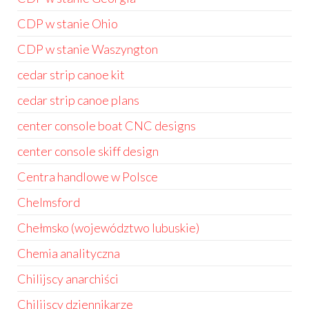
CDP w stanie Ohio
CDP w stanie Waszyngton
cedar strip canoe kit
cedar strip canoe plans
center console boat CNC designs
center console skiff design
Centra handlowe w Polsce
Chelmsford
Chełmsko (województwo lubuskie)
Chemia analityczna
Chilijscy anarchiści
Chilijscy dziennikarze