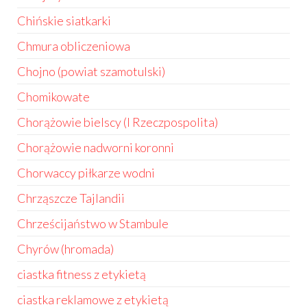
Chińskie siatkarki
Chmura obliczeniowa
Chojno (powiat szamotulski)
Chomikowate
Chorążowie bielscy (I Rzeczpospolita)
Chorążowie nadworni koronni
Chorwaccy piłkarze wodni
Chrząszcze Tajlandii
Chrześcijaństwo w Stambule
Chyrów (hromada)
ciastka fitness z etykietą
ciastka reklamowe z etykietą