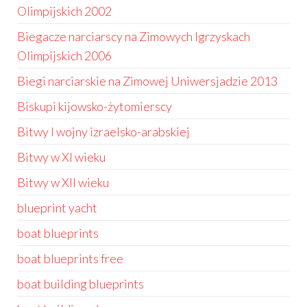
Olimpijskich 2002
Biegacze narciarscy na Zimowych Igrzyskach
Olimpijskich 2006
Biegi narciarskie na Zimowej Uniwersjadzie 2013
Biskupi kijowsko-żytomierscy
Bitwy I wojny izraelsko-arabskiej
Bitwy w XI wieku
Bitwy w XII wieku
blueprint yacht
boat blueprints
boat blueprints free
boat building blueprints