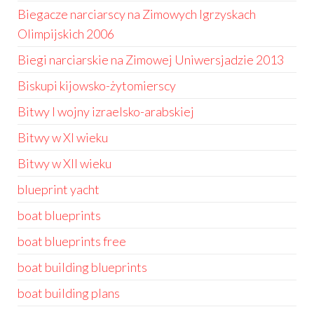
Biegacze narciarscy na Zimowych Igrzyskach
Olimpijskich 2006
Biegi narciarskie na Zimowej Uniwersjadzie 2013
Biskupi kijowsko-żytomierscy
Bitwy I wojny izraelsko-arabskiej
Bitwy w XI wieku
Bitwy w XII wieku
blueprint yacht
boat blueprints
boat blueprints free
boat building blueprints
boat building plans