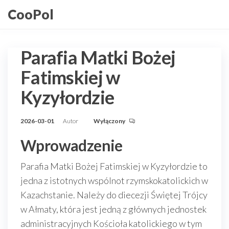
Przejdź
CooPol
do
treści
Parafia Matki Bożej
Fatimskiej w
Kyzyłordzie
2026-03-01
Autor
Wyłączony
Wprowadzenie
Parafia Matki Bożej Fatimskiej w Kyzyłordzie to
jedna z istotnych wspólnot rzymskokatolickich w
Kazachstanie. Należy do diecezji Świętej Trójcy
w Ałmaty, która jest jedną z głównych jednostek
administracyjnych Kościoła katolickiego w tym