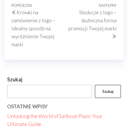
Nawigacja
Poprzedni
POPRZEDNI
NASTĘPNY
Nast
Krówki na
Słodycze z logo –
wpisu
wpis
wpis
zamówienie z logo –
skuteczna forma
idealny sposób na
promocji Twojej marki
wyróżnienie Twojej
marki
Szukaj
Szukaj
OSTATNIE WPISY
Unlocking the World of Sailboat Plans: Your
Ultimate Guide