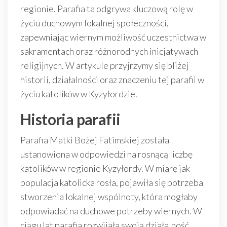
regionie. Parafia ta odgrywa kluczową rolę w
życiu duchowym lokalnej społeczności,
zapewniając wiernym możliwość uczestnictwa w
sakramentach oraz różnorodnych inicjatywach
religijnych. W artykule przyjrzymy się bliżej
historii, działalności oraz znaczeniu tej parafii w
życiu katolików w Kyzyłordzie.
Historia parafii
Parafia Matki Bożej Fatimskiej została
ustanowiona w odpowiedzi na rosnącą liczbę
katolików w regionie Kyzyłordy. W miarę jak
populacja katolicka rosła, pojawiła się potrzeba
stworzenia lokalnej wspólnoty, która mogłaby
odpowiadać na duchowe potrzeby wiernych. W
ciągu lat parafia rozwijała swoją działalność,