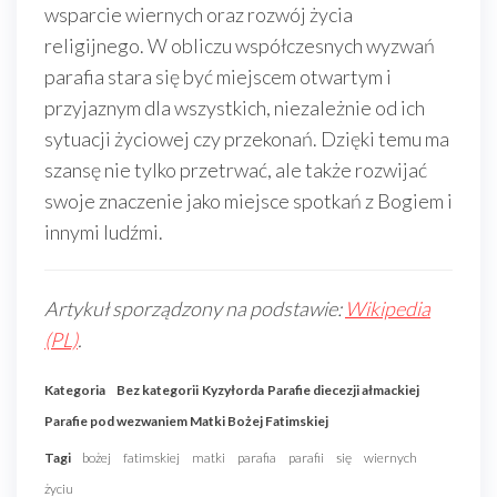
wsparcie wiernych oraz rozwój życia
religijnego. W obliczu współczesnych wyzwań
parafia stara się być miejscem otwartym i
przyjaznym dla wszystkich, niezależnie od ich
sytuacji życiowej czy przekonań. Dzięki temu ma
szansę nie tylko przetrwać, ale także rozwijać
swoje znaczenie jako miejsce spotkań z Bogiem i
innymi ludźmi.
Artykuł sporządzony na podstawie:
Wikipedia
(PL)
.
Kategoria
Bez kategorii
Kyzyłorda
Parafie diecezji ałmackiej
Parafie pod wezwaniem Matki Bożej Fatimskiej
Tagi
bożej
fatimskiej
matki
parafia
parafii
się
wiernych
życiu