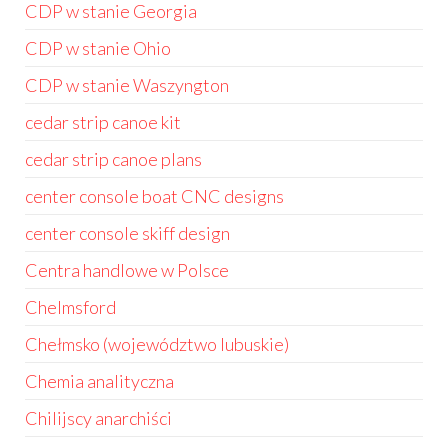
CDP w stanie Georgia
CDP w stanie Ohio
CDP w stanie Waszyngton
cedar strip canoe kit
cedar strip canoe plans
center console boat CNC designs
center console skiff design
Centra handlowe w Polsce
Chelmsford
Chełmsko (województwo lubuskie)
Chemia analityczna
Chilijscy anarchiści