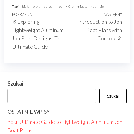
Tagi
bjała
bjały
bułgarii
co
które
miasto
nad
się
Nawigacja
Poprzedni
POPRZEDNI
NASTĘPNY
Nast
Exploring
Introduction to Jon
wpisu
wpis
wpis
Lightweight Aluminum
Boat Plans with
Jon Boat Designs: The
Console
Ultimate Guide
Szukaj
Szukaj
OSTATNIE WPISY
Your Ultimate Guide to Lightweight Aluminum Jon
Boat Plans