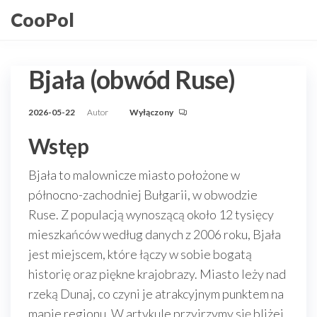
Przejdź
CooPol
do
treści
Bjała (obwód Ruse)
2026-05-22
Autor
Wyłączony
Wstęp
Bjała to malownicze miasto położone w
północno-zachodniej Bułgarii, w obwodzie
Ruse. Z populacją wynoszącą około 12 tysięcy
mieszkańców według danych z 2006 roku, Bjała
jest miejscem, które łączy w sobie bogatą
historię oraz piękne krajobrazy. Miasto leży nad
rzeką Dunaj, co czyni je atrakcyjnym punktem na
mapie regionu. W artykule przyjrzymy się bliżej