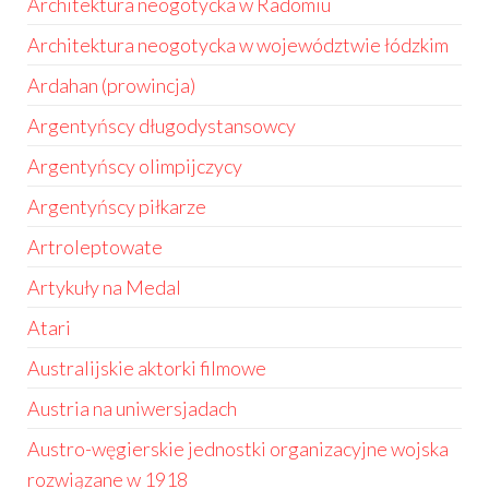
Architektura neogotycka w Radomiu
Architektura neogotycka w województwie łódzkim
Ardahan (prowincja)
Argentyńscy długodystansowcy
Argentyńscy olimpijczycy
Argentyńscy piłkarze
Artroleptowate
Artykuły na Medal
Atari
Australijskie aktorki filmowe
Austria na uniwersjadach
Austro-węgierskie jednostki organizacyjne wojska
rozwiązane w 1918