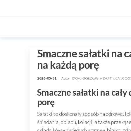
Przejdź
do
treści
Smaczne sałatki na c
na każdą porę
2026-05-31
Autor
DOyqKfGfx5q9arwZAJiThbEA1CC6
Smaczne sałatki na cały 
porę
Sałatki to doskonały sposób na zdrowe, lek
śniadania, obiadu, kolacji, a także przek
składników – świeżych warzyw, białka, zd