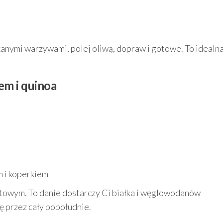
kanymi warzywami, polej oliwą, dopraw i gotowe. To idealn
em i quinoa
m i koperkiem
urtowym. To danie dostarczy Ci białka i węglowodanów
ę przez cały popołudnie.