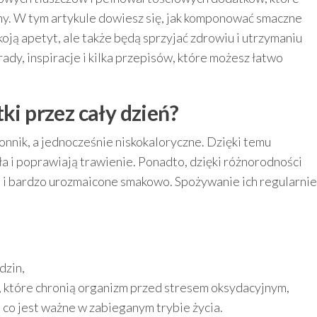
iny. W tym artykule dowiesz się, jak komponować smaczne
okoją apetyt, ale także będą sprzyjać zdrowiu i utrzymaniu
dy, inspiracje i kilka przepisów, które możesz łatwo
ki przez cały dzień?
łonnik, a jednocześnie niskokaloryczne. Dzięki temu
 i poprawiają trawienie. Ponadto, dzięki różnorodności
ale i bardzo urozmaicone smakowo. Spożywanie ich regularnie
dzin,
 które chronią organizm przed stresem oksydacyjnym,
 co jest ważne w zabieganym trybie życia.