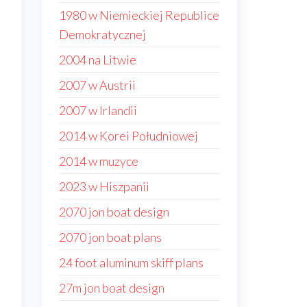
1980 w Niemieckiej Republice
Demokratycznej
2004 na Litwie
2007 w Austrii
2007 w Irlandii
2014 w Korei Południowej
2014 w muzyce
2023 w Hiszpanii
2070 jon boat design
2070 jon boat plans
e
24 foot aluminum skiff plans
27m jon boat design