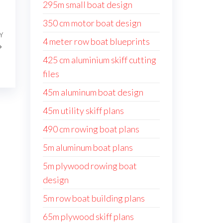
295m small boat design
350 cm motor boat design
Y
Następny
4 meter row boat blueprints
wpis
425 cm aluminium skiff cutting
files
45m aluminum boat design
45m utility skiff plans
490 cm rowing boat plans
5m aluminum boat plans
5m plywood rowing boat
design
5m row boat building plans
65m plywood skiff plans