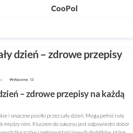
CooPol
ały dzień – zdrowe przepisy
Fq
Wyłączony
dzień – zdrowe przepisy na każdą
kie i smaczne posiłki przez cały dzień. Mogą pełnić rolę
ąsek między nimi. Kluczem do sukcesu jest odpowiedni dobór
rowych tłuszczów i pełnowartościowych dodatków, które