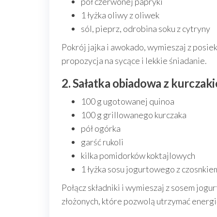
pół czerwonej papryki
1 łyżka oliwy z oliwek
sól, pieprz, odrobina soku z cytryny
Pokrój jajka i awokado, wymieszaj z posie
propozycja na sycące i lekkie śniadanie.
2. Sałatka obiadowa z kurczaki
100 g ugotowanej quinoa
100 g grillowanego kurczaka
pół ogórka
garść rukoli
kilka pomidorków koktajlowych
1 łyżka sosu jogurtowego z czosnkie
Połącz składniki i wymieszaj z sosem jog
złożonych, które pozwolą utrzymać energi