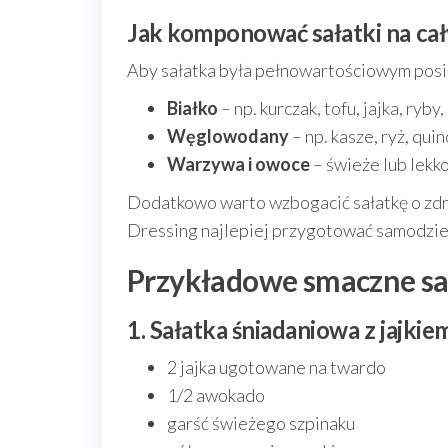
Jak komponować sałatki na cał
Aby sałatka była pełnowartościowym posi
Białko
– np. kurczak, tofu, jajka, ryby,
Węglowodany
– np. kasze, ryż, qui
Warzywa i owoce
– świeże lub lekk
Dodatkowo warto wzbogacić sałatkę o zdrow
Dressing najlepiej przygotować samodzieln
Przykładowe smaczne sał
1. Sałatka śniadaniowa z jajki
2 jajka ugotowane na twardo
1/2 awokado
garść świeżego szpinaku