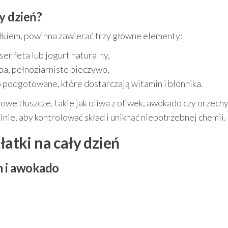
y dzień?
łkiem, powinna zawierać trzy główne elementy:
 ser feta lub jogurt naturalny,
noa, pełnoziarniste pieczywo,
o podgotowane, które dostarczają witamin i błonnika.
e tłuszcze, takie jak oliwa z oliwek, awokado czy orzechy
ie, aby kontrolować skład i uniknąć niepotrzebnej chemii.
atki na cały dzień
em i awokado