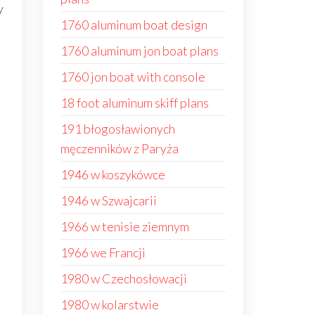
y
1760 aluminum boat design
1760 aluminum jon boat plans
1760 jon boat with console
18 foot aluminum skiff plans
191 błogosławionych
męczenników z Paryża
1946 w koszykówce
1946 w Szwajcarii
1966 w tenisie ziemnym
1966 we Francji
1980 w Czechosłowacji
1980 w kolarstwie