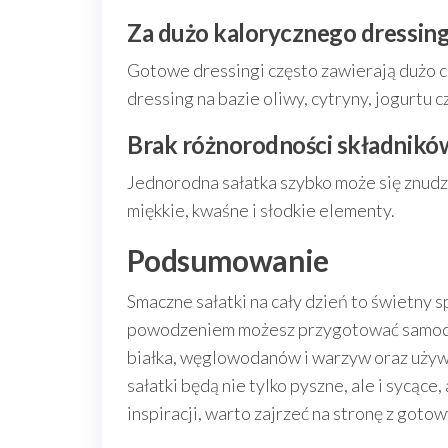
Za dużo kalorycznego dressin
Gotowe dressingi często zawierają dużo c
dressing na bazie oliwy, cytryny, jogurtu 
Brak różnorodności składnikó
Jednorodna sałatka szybko może się znudzić.
miękkie, kwaśne i słodkie elementy.
Podsumowanie
Smaczne sałatki na cały dzień to świetny s
powodzeniem możesz przygotować samodz
białka, węglowodanów i warzyw oraz używ
sałatki będą nie tylko pyszne, ale i sycące
inspiracji, warto zajrzeć na stronę z goto