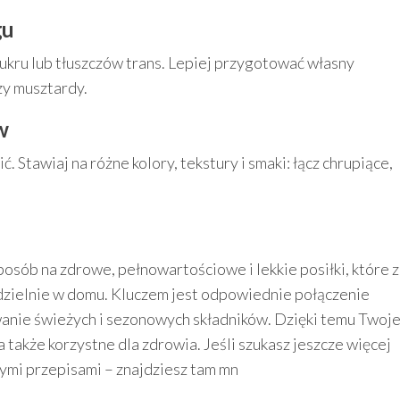
gu
ukru lub tłuszczów trans. Lepiej przygotować własny
czy musztardy.
w
 Stawiaj na różne kolory, tekstury i smaki: łącz chrupiące,
posób na zdrowe, pełnowartościowe i lekkie posiłki, które z
ielnie w domu. Kluczem jest odpowiednie połączenie
anie świeżych i sezonowych składników. Dzięki temu Twoj
, a także korzystne dla zdrowia. Jeśli szukasz jeszcze więcej
wymi przepisami – znajdziesz tam mn