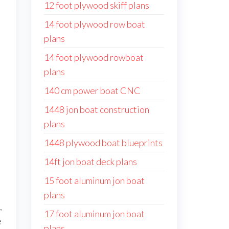
12 foot plywood skiff plans
14 foot plywood row boat
plans
14 foot plywood rowboat
plans
140 cm power boat CNC
1448 jon boat construction
plans
1448 plywood boat blueprints
14ft jon boat deck plans
15 foot aluminum jon boat
plans
,
17 foot aluminum jon boat
e
plans