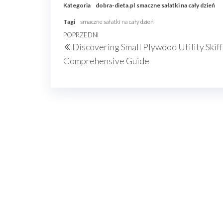
Kategoria
dobra-dieta.pl
smaczne sałatki na cały dzień
Tagi
smaczne sałatki na cały dzień
Nawigacja
Poprzedni
POPRZEDNI
Discovering Small Plywood Utility Skiff
wpisu
wpis
Comprehensive Guide