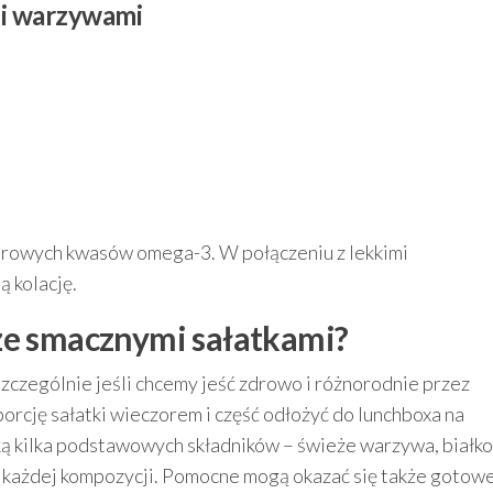
m i warzywami
zdrowych kwasów omega-3. W połączeniu z lekkimi
 kolację.
ze smacznymi sałatkami?
szczególnie jeśli chcemy jeść zdrowo i różnorodnie przez
rcję sałatki wieczorem i część odłożyć do lunchboxa na
ką kilka podstawowych składników – świeże warzywa, białko
o każdej kompozycji. Pomocne mogą okazać się także gotow