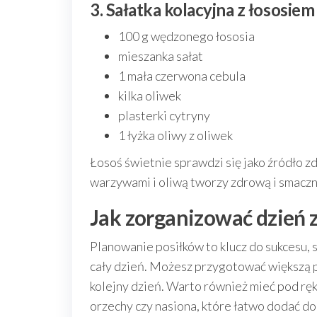
3. Sałatka kolacyjna z łososie
100 g wędzonego łososia
mieszanka sałat
1 mała czerwona cebula
kilka oliwek
plasterki cytryny
1 łyżka oliwy z oliwek
Łosoś świetnie sprawdzi się jako źródło 
warzywami i oliwą tworzy zdrową i smaczną
Jak zorganizować dzień 
Planowanie posiłków to klucz do sukcesu, 
cały dzień. Możesz przygotować większą po
kolejny dzień. Warto również mieć pod rę
orzechy czy nasiona, które łatwo dodać d