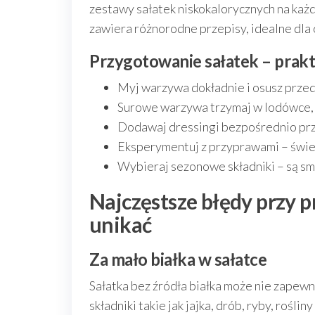
zestawy sałatek niskokalorycznych na każd
zawiera różnorodne przepisy, idealne dla o
Przygotowanie sałatek – prak
Myj warzywa dokładnie i osusz prze
Surowe warzywa trzymaj w lodówce, 
Dodawaj dressingi bezpośrednio prze
Eksperymentuj z przyprawami – śwież
Wybieraj sezonowe składniki – są sma
Najczęstsze błędy przy p
unikać
Za mało białka w sałatce
Sałatka bez źródła białka może nie zapew
składniki takie jak jajka, drób, ryby, roślin