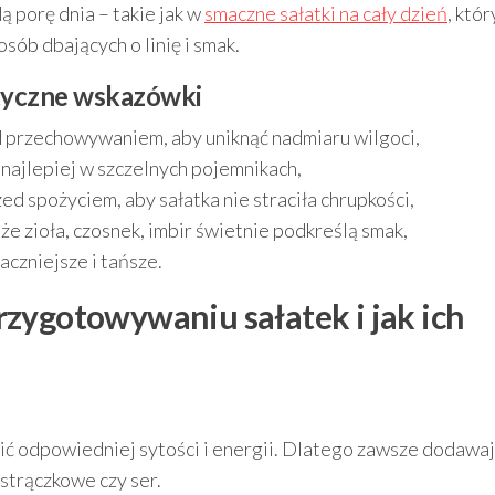
ą porę dnia – takie jak w
smaczne sałatki na cały dzień
, któr
sób dbających o linię i smak.
tyczne wskazówki
d przechowywaniem, aby uniknąć nadmiaru wilgoci,
najlepiej w szczelnych pojemnikach,
d spożyciem, aby sałatka nie straciła chrupkości,
e zioła, czosnek, imbir świetnie podkreślą smak,
czniejsze i tańsze.
rzygotowywaniu sałatek i jak ich
nić odpowiedniej sytości i energii. Dlatego zawsze dodawaj
y strączkowe czy ser.