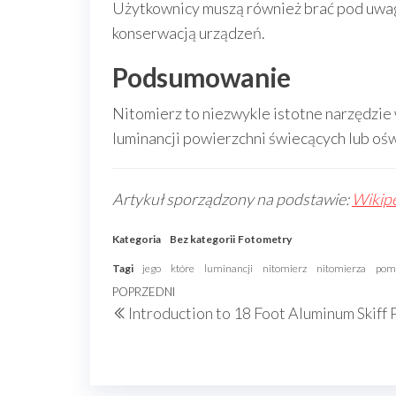
Użytkownicy muszą również brać pod uwagę
konserwacją urządzeń.
Podsumowanie
Nitomierz to niezwykle istotne narzędzie
luminancji powierzchni świecących lub oś
Artykuł sporządzony na podstawie:
Wikipe
Kategoria
Bez kategorii
Fotometry
Tagi
jego
które
luminancji
nitomierz
nitomierza
pom
Nawigacja
Poprzedni
POPRZEDNI
Introduction to 18 Foot Aluminum Skiff 
wpisu
wpis