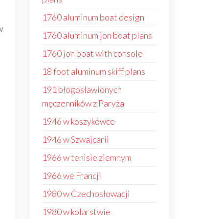
1760 aluminum boat design
w
1760 aluminum jon boat plans
1760 jon boat with console
18 foot aluminum skiff plans
191 błogosławionych
męczenników z Paryża
1946 w koszykówce
1946 w Szwajcarii
1966 w tenisie ziemnym
1966 we Francji
1980 w Czechosłowacji
1980 w kolarstwie