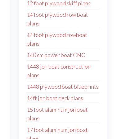
12 foot plywood skiff plans
14 foot plywood row boat
plans
14 foot plywood rowboat
plans
140 cm power boat CNC
1448 jon boat construction
plans
1448 plywood boat blueprints
14ft jon boat deck plans
15 foot aluminum jon boat
plans
17 foot aluminum jon boat
plans