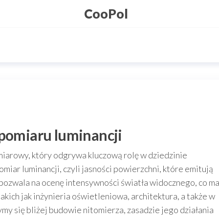
CooPol
 pomiaru luminancji
miarowy, który odgrywa kluczową rolę w dziedzinie
miar luminancji, czyli jasności powierzchni, które emitują
z pozwala na ocenę intensywności światła widocznego, co m
akich jak inżynieria oświetleniowa, architektura, a także w
zymy się bliżej budowie nitomierza, zasadzie jego działania