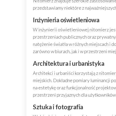
Nitomierz znajduje szerokie zastosowanie
przedstawiamy niektóre z najważniejszych
Inżynieria oświetleniowa
W inżynierii oświetleniowej nitomierz je
przestrzeniach publicznych oraz prywatny
natężenie światła w różnych miejscach i 
zarówno w biurach, jak i w przestrzeni miej
Architektura i urbanistyka
Architekci i urbaniści korzystają z nitom
miejskich. Dokładne pomiary luminancji p
na estetykę oraz funkcjonalność projekto
przestrzeni przyjaznych dla użytkowników
Sztuka i fotografia