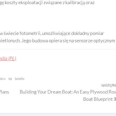
 koszty eksploatacji związane z kalibracją oraz
 w świecie fotometrii, umożliwiające dokładny pomiar
wietlonych. Jego budowa opiera się na sensorze optycznym
dia (PL)
.
iaru
się
światła
NASTĘPN
Plans
Building Your Dream Boat: An Easy Plywood Ro
Boat Blueprint