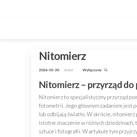
Przejdź
do
treści
Nitomierz
2026-05-30
Autor
Wyłączony
Nitomierz – przyrząd do
Nitomierz to specjalistyczny przyrząd po
fotometrii. Jego głównym zadaniem jest po
lub odbijają światło. W skrócie, nitomier
istotne znaczenie w różnych dziedzinach, t
sztuce i fotografii. W artykule tym przyjr