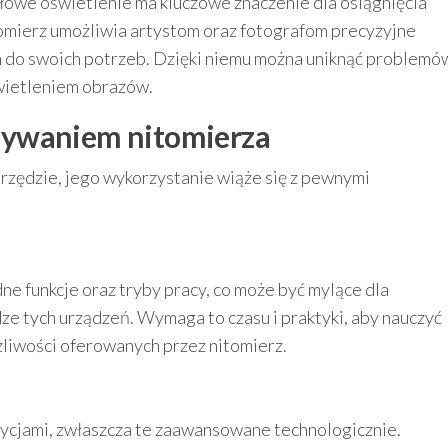
dłowe oświetlenie ma kluczowe znaczenie dla osiągnięcia
omierz umożliwia artystom oraz fotografom precyzyjne
do swoich potrzeb. Dzięki niemu można uniknąć problemó
wietleniem obrazów.
żywaniem nitomierza
rzędzie, jego wykorzystanie wiąże się z pewnymi
e funkcje oraz tryby pracy, co może być mylące dla
e tych urządzeń. Wymaga to czasu i praktyki, aby nauczyć
żliwości oferowanych przez nitomierz.
cjami, zwłaszcza te zaawansowane technologicznie.