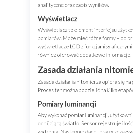
analityczne oraz zapis wyników.
Wyświetlacz
Wyświetlacz to element interfejsu użytko
pomiarów. Może mieć różne formy – od p
wyświetlacze LCD z funkcjami graficznymi
również oferować dodatkowe informacje, ta
Zasada działania nitomi
Zasada działania nitomierza opiera się na
Proces ten można podzielić na kilka etapó
Pomiary luminancji
Aby wykonać pomiar luminancji, użytkownik
odbijającą światło. Sensor rejestruje iloś
widzenia. Następnie dane te są przekazywa