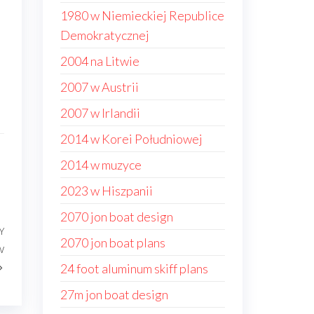
1980 w Niemieckiej Republice
Demokratycznej
2004 na Litwie
2007 w Austrii
2007 w Irlandii
2014 w Korei Południowej
2014 w muzyce
2023 w Hiszpanii
2070 jon boat design
Y
Następny
2070 jon boat plans
w
wpis
24 foot aluminum skiff plans
27m jon boat design