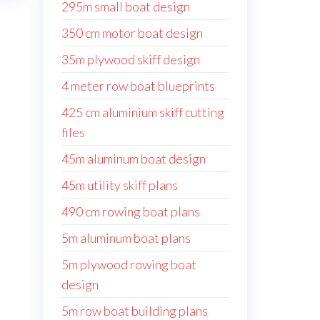
295m small boat design
350 cm motor boat design
35m plywood skiff design
4 meter row boat blueprints
425 cm aluminium skiff cutting
files
45m aluminum boat design
45m utility skiff plans
490 cm rowing boat plans
5m aluminum boat plans
5m plywood rowing boat
design
5m row boat building plans