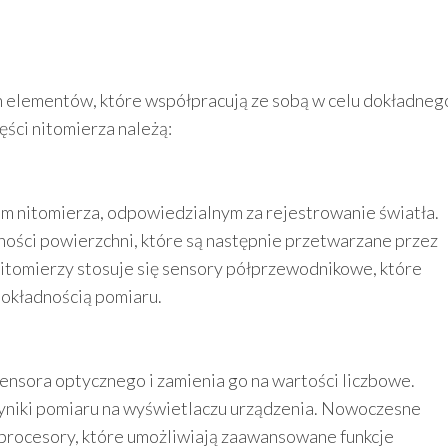
h elementów, które współpracują ze sobą w celu dokładneg
ęści nitomierza należą:
m nitomierza, odpowiedzialnym za rejestrowanie światła.
ności powierzchni, które są następnie przetwarzane przez
itomierzy stosuje się sensory półprzewodnikowe, które
dokładnością pomiaru.
sensora optycznego i zamienia go na wartości liczbowe.
yniki pomiaru na wyświetlaczu urządzenia. Nowoczesne
procesory, które umożliwiają zaawansowane funkcje