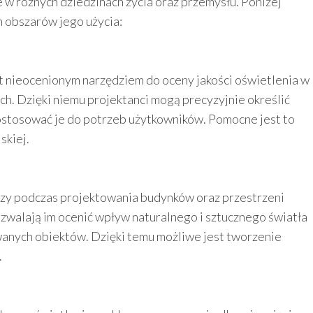
 w różnych dziedzinach życia oraz przemysłu. Poniżej
 obszarów jego użycia:
st nieocenionym narzędziem do oceny jakości oświetlenia w
ch. Dzięki niemu projektanci mogą precyzyjnie określić
dostosować je do potrzeb użytkowników. Pomocne jest to
skiej.
ierzy podczas projektowania budynków oraz przestrzeni
ozwalają im ocenić wpływ naturalnego i sztucznego światła
wanych obiektów. Dzięki temu możliwe jest tworzenie
.