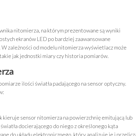
wnika nitomierza, na którym prezentowane są wyniki
rostych ekranów LED po bardziej zaawansowane
. W zależności od modelu nitomierza wyświetlacz może
kie jak jednostki miary czy historia pomiarów.
erza
 pomiarze ilości światła padającego na sensor optyczny.
w:
 kieruje sensor nitomierza na powierzchnię emitującą lub
ć światła docierającego do niego z określonego kąta
ne do układu elektronicznego, który analizuje je i przelicz