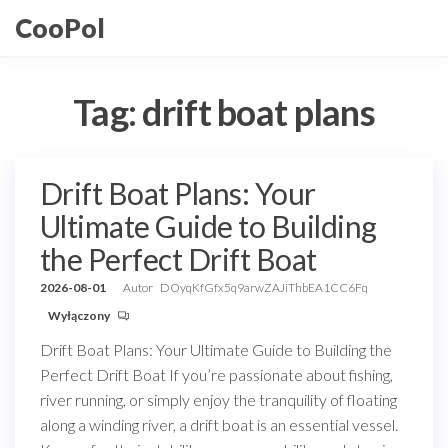
Przejdź
CooPol
do
treści
Tag:
drift boat plans
Drift Boat Plans: Your
Ultimate Guide to Building
the Perfect Drift Boat
2026-08-01
Autor
DOyqKfGfx5q9arwZAJiThbEA1CC6Fq
Wyłączony
Drift Boat Plans: Your Ultimate Guide to Building the
Perfect Drift Boat If you’re passionate about fishing,
river running, or simply enjoy the tranquility of floating
along a winding river, a drift boat is an essential vessel.