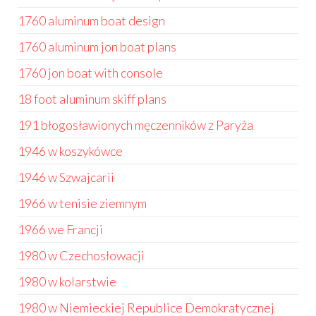
1760 aluminum boat design
1760 aluminum jon boat plans
1760 jon boat with console
18 foot aluminum skiff plans
191 błogosławionych męczenników z Paryża
1946 w koszykówce
1946 w Szwajcarii
1966 w tenisie ziemnym
1966 we Francji
1980 w Czechosłowacji
1980 w kolarstwie
1980 w Niemieckiej Republice Demokratycznej