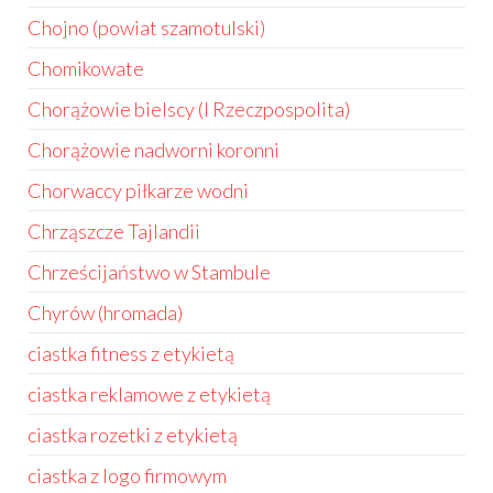
Chojno (powiat szamotulski)
Chomikowate
Chorążowie bielscy (I Rzeczpospolita)
Chorążowie nadworni koronni
Chorwaccy piłkarze wodni
Chrząszcze Tajlandii
Chrześcijaństwo w Stambule
Chyrów (hromada)
ciastka fitness z etykietą
ciastka reklamowe z etykietą
ciastka rozetki z etykietą
ciastka z logo firmowym