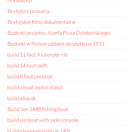
IV kadencji
Brytyjscy prozaicy
Brytyjskie filmy dokumentalne
Budynki projektu Józefa Piusa Dziekońskiego
Budynki w Polsce oddane do użytku w 1911
build 11 foot Alutender rib
build 14 foot skiff
build 8 foot jon boat
build a boat motor stand
build a kayak
Build Jon 1448 fishing boat
build jon boat with side console
build plywood jon boat 14 ft