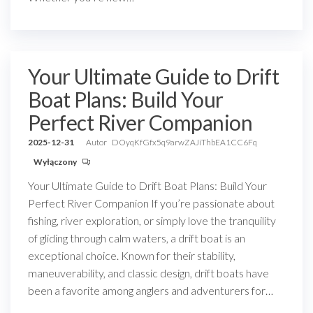
Your Ultimate Guide to Drift
Boat Plans: Build Your
Perfect River Companion
2025-12-31
Autor
DOyqKfGfx5q9arwZAJiThbEA1CC6Fq
Wyłączony
Your Ultimate Guide to Drift Boat Plans: Build Your
Perfect River Companion If you’re passionate about
fishing, river exploration, or simply love the tranquility
of gliding through calm waters, a drift boat is an
exceptional choice. Known for their stability,
maneuverability, and classic design, drift boats have
been a favorite among anglers and adventurers for…