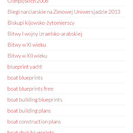
Olimpijskich 2006
Biegi narciarskie na Zimowej Uniwersjadzie 2013
Biskupi kijowsko-żytomierscy
Bitwy I wojny izraelsko-arabskiej
Bitwy w XI wieku
Bitwy w XII wieku
blueprint yacht
boat blueprints
boat blueprints free
boat building blueprints
boat building plans
boat construction plans
boat dock blueprints