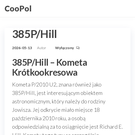
Przejdź
CooPol
do
treści
385P/Hill
2026-05-13
Autor
Wyłączony
385P/Hill – Kometa
Krótkookresowa
Kometa P/2010 U2, znana również jako
385P/Hill, jest interesującym obiektem
astronomicznym, który należy do rodziny
Jowisza. Jej odkrycie miało miejsce 18
października 2010 roku, a osobą
odpowiedzialną za to osiągnięcie jest Richard E.