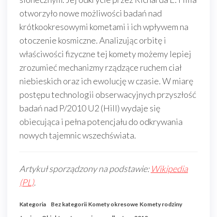
otworzyło nowe możliwości badań nad
krótkookresowymi kometami i ich wpływem na
otoczenie kosmiczne. Analizując orbitę i
właściwości fizyczne tej komety możemy lepiej
zrozumieć mechanizmy rządzące ruchem ciał
niebieskich oraz ich ewolucję w czasie. W miarę
postępu technologii obserwacyjnych przyszłość
badań nad P/2010 U2 (Hill) wydaje się
obiecująca i pełna potencjału do odkrywania
nowych tajemnic wszechświata.
Artykuł sporządzony na podstawie:
Wikipedia
(PL)
.
Kategoria
Bez kategorii
Komety okresowe
Komety rodziny