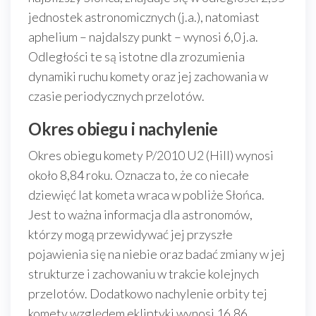
jednostek astronomicznych (j.a.), natomiast
aphelium – najdalszy punkt – wynosi 6,0 j.a.
Odległości te są istotne dla zrozumienia
dynamiki ruchu komety oraz jej zachowania w
czasie periodycznych przelotów.
Okres obiegu i nachylenie
Okres obiegu komety P/2010 U2 (Hill) wynosi
około 8,84 roku. Oznacza to, że co niecałe
dziewięć lat kometa wraca w pobliże Słońca.
Jest to ważna informacja dla astronomów,
którzy mogą przewidywać jej przyszłe
pojawienia się na niebie oraz badać zmiany w jej
strukturze i zachowaniu w trakcie kolejnych
przelotów. Dodatkowo nachylenie orbity tej
komety względem ekliptyki wynosi 16,86