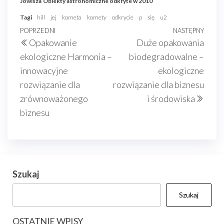
Jowisza
Obiekty astronomiczne odkryte w 2010
Tagi
hill
jej
kometa
komety
odkrycie
p
się
u2
Nawigacja
Poprzedni
POPRZEDNI
NASTĘPNY
Nast
Opakowanie
Duże opakowania
wpisu
wpis
wpis
ekologiczne Harmonia –
biodegradowalne –
innowacyjne
ekologiczne
rozwiązanie dla
rozwiązanie dla biznesu
zrównoważonego
i środowiska
biznesu
Szukaj
Szukaj
OSTATNIE WPISY