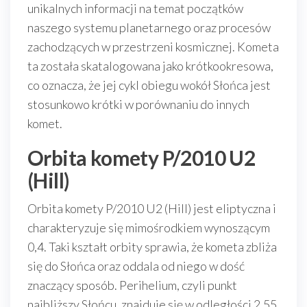
unikalnych informacji na temat początków
naszego systemu planetarnego oraz procesów
zachodzących w przestrzeni kosmicznej. Kometa
ta została skatalogowana jako krótkookresowa,
co oznacza, że jej cykl obiegu wokół Słońca jest
stosunkowo krótki w porównaniu do innych
komet.
Orbita komety P/2010 U2
(Hill)
Orbita komety P/2010 U2 (Hill) jest eliptyczna i
charakteryzuje się mimośrodkiem wynoszącym
0,4. Taki kształt orbity sprawia, że kometa zbliża
się do Słońca oraz oddala od niego w dość
znaczący sposób. Perihelium, czyli punkt
najbliższy Słońcu, znajduje się w odległości 2,55