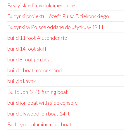
Brytyjskie filmy dokumentalne
Budynki projektu Józefa Piusa Dziekońskiego
Budynki w Polsce oddane do użytku w 1911
build 11 foot Alutender rib
build 14 foot skiff
build 8 foot jon boat
build a boat motor stand
build a kayak
Build Jon 1448 fishing boat
build jon boat with side console
build plywood jon boat 14 ft
Build your aluminum jon boat