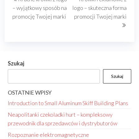
wpisu
wpis
wpis
– wyjątkowy sposób na
logo – skuteczna forma
promocję Twojej marki
promocji Twojej marki
Szukaj
Szukaj
OSTATNIE WPISY
Introduction to Small Aluminum Skiff Building Plans
Neapolitanki czekoladki hurt – kompleksowy
przewodnik dla sprzedawców i dystrybutorów
Rozpoznanie elektromagnetyczne