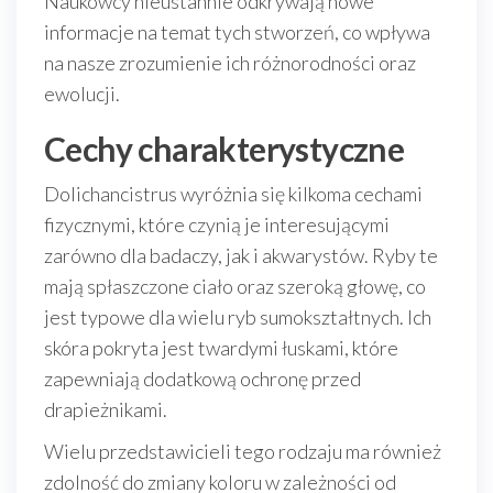
Naukowcy nieustannie odkrywają nowe
informacje na temat tych stworzeń, co wpływa
na nasze zrozumienie ich różnorodności oraz
ewolucji.
Cechy charakterystyczne
Dolichancistrus wyróżnia się kilkoma cechami
fizycznymi, które czynią je interesującymi
zarówno dla badaczy, jak i akwarystów. Ryby te
mają spłaszczone ciało oraz szeroką głowę, co
jest typowe dla wielu ryb sumokształtnych. Ich
skóra pokryta jest twardymi łuskami, które
zapewniają dodatkową ochronę przed
drapieżnikami.
Wielu przedstawicieli tego rodzaju ma również
zdolność do zmiany koloru w zależności od