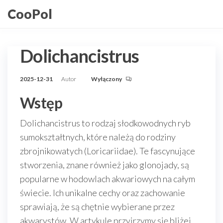
Przejdź
CooPol
do
treści
Dolichancistrus
2025-12-31
Autor
Wyłączony
Wstęp
Dolichancistrus to rodzaj słodkowodnych ryb
sumokształtnych, które należą do rodziny
zbrojnikowatych (Loricariidae). Te fascynujące
stworzenia, znane również jako glonojady, są
popularne w hodowlach akwariowych na całym
świecie. Ich unikalne cechy oraz zachowanie
sprawiają, że są chętnie wybierane przez
akwarystów. W artykule przyjrzymy się bliżej