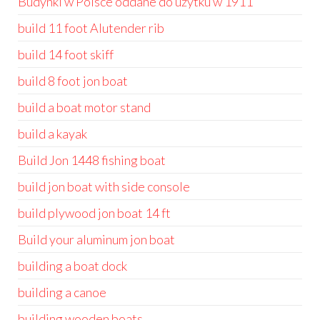
Budynki w Polsce oddane do użytku w 1911
build 11 foot Alutender rib
build 14 foot skiff
build 8 foot jon boat
build a boat motor stand
build a kayak
Build Jon 1448 fishing boat
build jon boat with side console
build plywood jon boat 14 ft
Build your aluminum jon boat
building a boat dock
building a canoe
building wooden boats