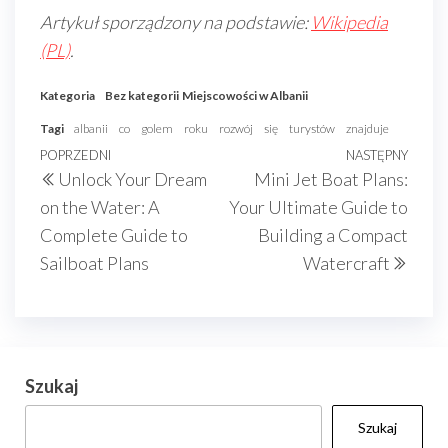
Artykuł sporządzony na podstawie:
Wikipedia
(PL)
.
Kategoria
Bez kategorii
Miejscowości w Albanii
Tagi
albanii
co
golem
roku
rozwój
się
turystów
znajduje
Nawigacja
Poprzedni
POPRZEDNI
NASTĘPNY
Nast
Unlock Your Dream
Mini Jet Boat Plans:
wpisu
wpis
wpis
on the Water: A
Your Ultimate Guide to
Complete Guide to
Building a Compact
Sailboat Plans
Watercraft
Szukaj
Szukaj