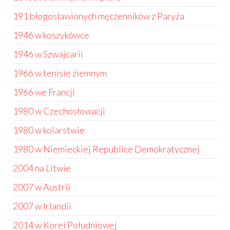
191 błogosławionych męczenników z Paryża
1946 w koszykówce
1946 w Szwajcarii
1966 w tenisie ziemnym
1966 we Francji
1980 w Czechosłowacji
1980 w kolarstwie
1980 w Niemieckiej Republice Demokratycznej
2004 na Litwie
2007 w Austrii
2007 w Irlandii
2014 w Korei Południowej