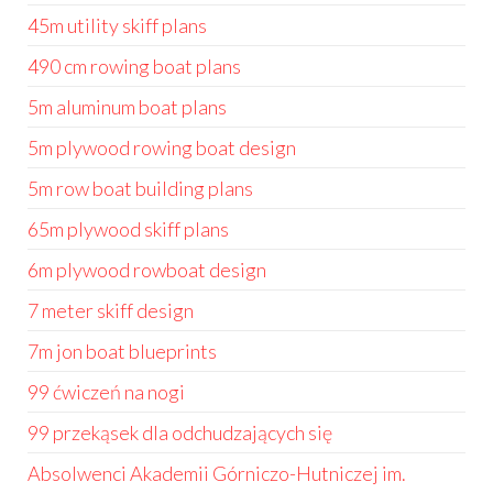
45m utility skiff plans
490 cm rowing boat plans
5m aluminum boat plans
5m plywood rowing boat design
5m row boat building plans
65m plywood skiff plans
6m plywood rowboat design
7 meter skiff design
7m jon boat blueprints
99 ćwiczeń na nogi
99 przekąsek dla odchudzających się
Absolwenci Akademii Górniczo-Hutniczej im.