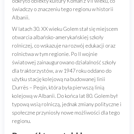
odkryto obiekty kultury Koman z VII wieku, co
świadczy o znaczeniu tego regionu w historii
Albanii.
W latach 30. XX wieku Golem stał się miejscem
otwarcia albańsko-amerykańskiej szkoły
rolniczej, co wskazuje na rozwój edukacji oraz
rolnictwa w tym regionie. Po II wojnie
światowej zainaugurowano działalność szkoły
dla traktorzystów, a w 1947 roku oddano do
użytku stację kolejową na budowanej linii
Durrës – Peqin, która była pierwszą linią
kolejową w Albanii. Do końca lat 80. Golem był
typową wsią rolniczą, jednak zmiany polityczne i
społeczne przyniosły nowe możliwości dla tego
regionu.