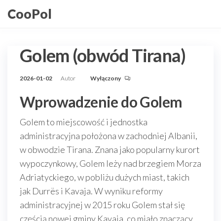
Przejdź
CooPol
do
treści
Golem (obwód Tirana)
2026-01-02
Autor
Wyłączony
Wprowadzenie do Golem
Golem to miejscowość i jednostka
administracyjna położona w zachodniej Albanii,
w obwodzie Tirana. Znana jako popularny kurort
wypoczynkowy, Golem leży nad brzegiem Morza
Adriatyckiego, w pobliżu dużych miast, takich
jak Durrës i Kavaja. W wyniku reformy
administracyjnej w 2015 roku Golem stał się
częścią nowej gminy Kavaja, co miało znaczący