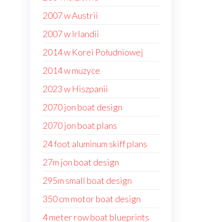
2007 w Austrii
2007 w Irlandii
2014 w Korei Południowej
2014 w muzyce
2023 w Hiszpanii
2070 jon boat design
2070 jon boat plans
24 foot aluminum skiff plans
27m jon boat design
295m small boat design
350 cm motor boat design
4 meter row boat blueprints