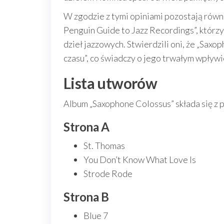
W zgodzie z tymi opiniami pozostają równ
Penguin Guide to Jazz Recordings”, którzy
dzieł jazzowych. Stwierdzili oni, że „Sax
czasu”, co świadczy o jego trwałym wpływi
Lista utworów
Album „Saxophone Colossus” składa się z p
Strona A
St. Thomas
You Don’t Know What Love Is
Strode Rode
Strona B
Blue 7