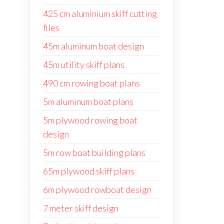
425 cm aluminium skiff cutting
files
45m aluminum boat design
45m utility skiff plans
490 cm rowing boat plans
5m aluminum boat plans
5m plywood rowing boat
design
5m row boat building plans
65m plywood skiff plans
6m plywood rowboat design
7 meter skiff design