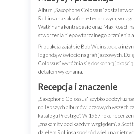
Album „Saxophone Colossus” został stwor
Rollinsa na saksofonie tenorowym, w nagr
Watkins na kontrabasie oraz Max Roach na 
stworzenia niepowtarzalnego brzmienia 
Produkcją zajął się Bob Weinstock, a inżyn
legendą w świecie nagrań jazzowych. Dzię
Colossus” wyróżnia się doskonałą jakością
detalem wykonania.
Recepcja i znaczenie
„Saxophone Colossus” szybko zdobył uznan
najlepszych albumów jazzowych wszech cz
katalogu Prestige”. W 1957 roku recenzen
„znakomity pod każdym względem”, a Scott
dziełem Rollinsa spośród wielu pamiętnyc