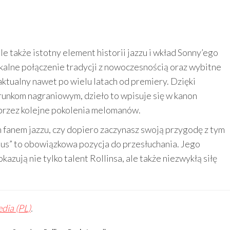
le także istotny element historii jazzu i wkład Sonny’ego
ikalne połączenie tradycji z nowoczesnością oraz wybitne
ktualny nawet po wielu latach od premiery. Dzięki
nkom nagraniowym, dzieło to wpisuje się w kanon
 przez kolejne pokolenia melomanów.
 fanem jazzu, czy dopiero zaczynasz swoją przygodę z tym
s” to obowiązkowa pozycja do przesłuchania. Jego
azują nie tylko talent Rollinsa, ale także niezwykłą siłę
dia (PL)
.