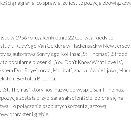
kością nagrania, co sprawia, że jest to pozycja obowiązkow
sce w 1956 roku, a konkretnie 22 czerwca, kiedy to
w studiu Rudy’ego Van Geldera w Hackensack w New Jersey.
zy są autorstwa Sonny’ego Rollinsa: „St. Thomas”, „Strode
 to popularne piosenki: „You Don’t Know What Love Is”,
stem Don Raye’a oraz „Moritat”, znana również jako „Mack
 tekstem Bertolta Brechta.
 „St. Thomas”, który nosi nazwę po wyspie Saint Thomas,
pozycja została przypisana saksofoniście, opiera się na
stwa. To połączenie osobistych korzeni z jazzową
wy charakter i głębię.