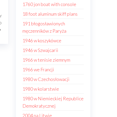
1760 jon boat with console
18 foot aluminum skiff plans
Y
Następny
o
191 błogosławionych
wpis
męczenników z Paryża
1946 w koszykówce
1946 w Szwajcarii
1966 w tenisie ziemnym
1966 we Francji
1980 w Czechosłowacji
1980 w kolarstwie
1980 w Niemieckiej Republice
Demokratycznej
2004 na Litwie