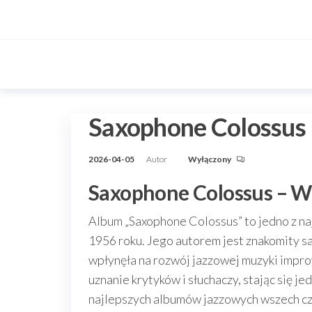
Przejdź
do
treści
Saxophone Colossus
2026-04-05
Autor
Wyłączony
Saxophone Colossus – 
Album „Saxophone Colossus” to jedno z najw
1956 roku. Jego autorem jest znakomity s
wpłynęła na rozwój jazzowej muzyki impr
uznanie krytyków i słuchaczy, stając się j
najlepszych albumów jazzowych wszech cz