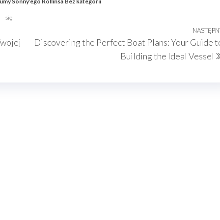
umy Sonny’ego Rollinsa
Bez kategorii
się
NASTĘPN
Twojej
Discovering the Perfect Boat Plans: Your Guide t
Building the Ideal Vessel