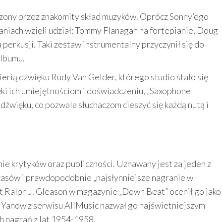
zony przez znakomity skład muzyków. Oprócz Sonny’ego
aniach wzięli udział: Tommy Flanagan na fortepianie, Doug
perkusji. Taki zestaw instrumentalny przyczynił się do
albumu.
ierią dźwięku Rudy Van Gelder, którego studio stało się
ki ich umiejętnościom i doświadczeniu, „Saxophone
 dźwięku, co pozwala słuchaczom cieszyć się każdą nutą i
ie krytyków oraz publiczności. Uznawany jest za jeden z
asów i prawdopodobnie „najsłynniejsze nagranie w
t Ralph J. Gleason w magazynie „Down Beat” ocenił go jako
 Yanow z serwisu AllMusic nazwał go najświetniejszym
h nagrań z lat 1954-1958.