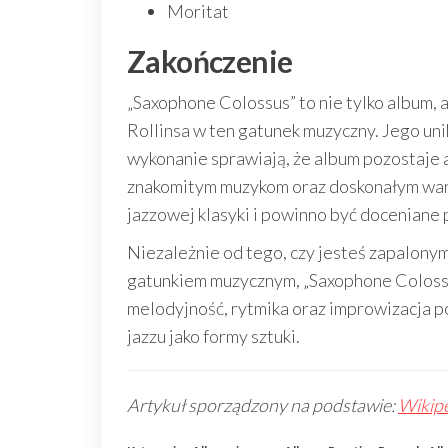
Moritat
Zakończenie
„Saxophone Colossus” to nie tylko album, a
Rollinsa w ten gatunek muzyczny. Jego un
wykonanie sprawiają, że album pozostaje a
znakomitym muzykom oraz doskonałym waru
jazzowej klasyki i powinno być doceniane
Niezależnie od tego, czy jesteś zapalonym
gatunkiem muzycznym, „Saxophone Colossu
melodyjność, rytmika oraz improwizacja pok
jazzu jako formy sztuki.
Artykuł sporządzony na podstawie:
Wikipe