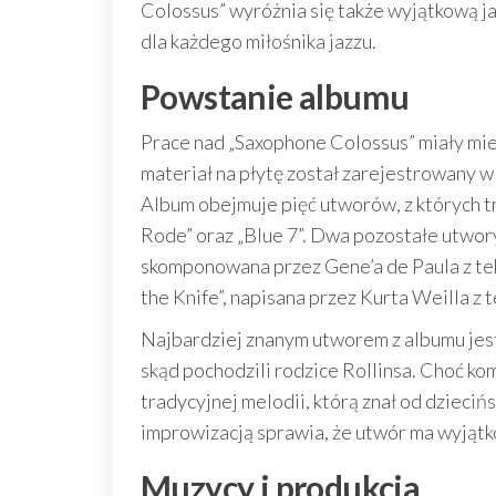
Colossus” wyróżnia się także wyjątkową ja
dla każdego miłośnika jazzu.
Powstanie albumu
Prace nad „Saxophone Colossus” miały miej
materiał na płytę został zarejestrowany 
Album obejmuje pięć utworów, z których tr
Rode” oraz „Blue 7”. Dwa pozostałe utwory
skomponowana przez Gene’a de Paula z tek
the Knife”, napisana przez Kurta Weilla z
Najbardziej znanym utworem z albumu jest
skąd pochodzili rodzice Rollinsa. Choć kom
tradycyjnej melodii, którą znał od dzieciń
improwizacją sprawia, że utwór ma wyjątko
Muzycy i produkcja