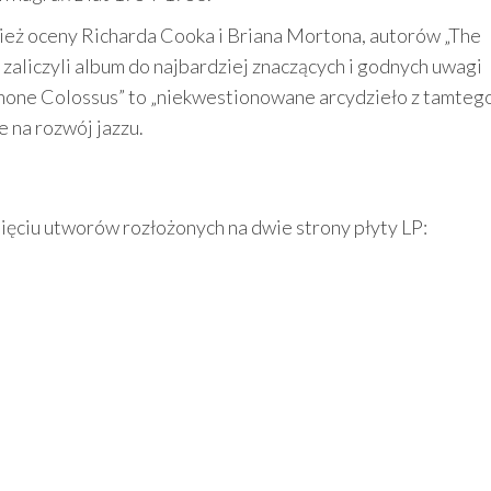
ież oceny Richarda Cooka i Briana Mortona, autorów „The
 zaliczyli album do najbardziej znaczących i godnych uwagi
ophone Colossus” to „niekwestionowane arcydzieło z tamteg
e na rozwój jazzu.
ięciu utworów rozłożonych na dwie strony płyty LP: