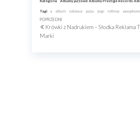
Kategoria
Albumy jazzowe
Albumy Prestige Records
Alb
Tagi
a
album
colossus
jazzu
jego
rollinsa
saxophone
Nawigacja
Poprzedni
POPRZEDNI
Krówki z Nadrukiem – Słodka Reklama 
wpisu
wpis
Marki