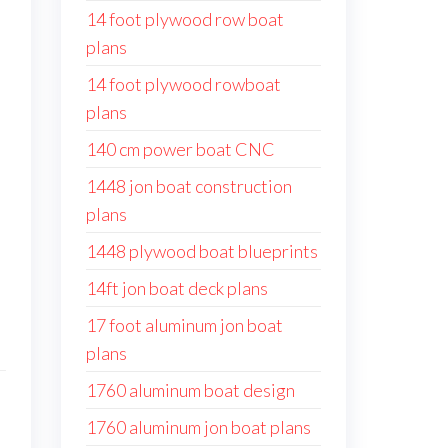
14 foot plywood row boat
plans
14 foot plywood rowboat
plans
140 cm power boat CNC
1448 jon boat construction
plans
1448 plywood boat blueprints
14ft jon boat deck plans
17 foot aluminum jon boat
plans
1760 aluminum boat design
1760 aluminum jon boat plans