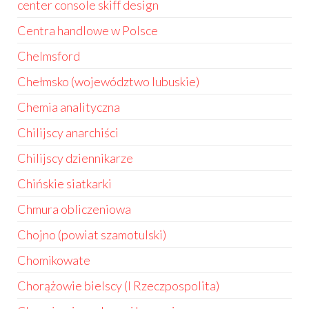
center console skiff design
Centra handlowe w Polsce
Chelmsford
Chełmsko (województwo lubuskie)
Chemia analityczna
Chilijscy anarchiści
Chilijscy dziennikarze
Chińskie siatkarki
Chmura obliczeniowa
Chojno (powiat szamotulski)
Chomikowate
Chorążowie bielscy (I Rzeczpospolita)