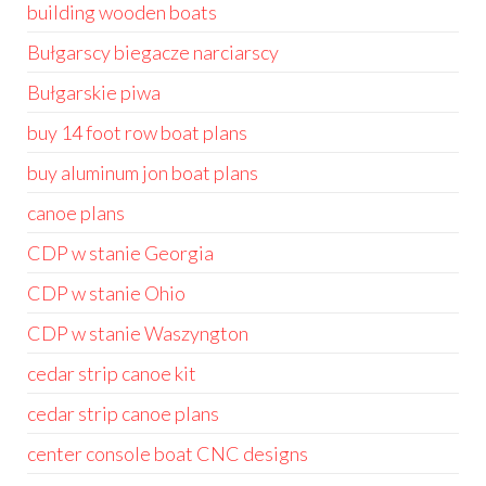
building wooden boats
Bułgarscy biegacze narciarscy
Bułgarskie piwa
buy 14 foot row boat plans
buy aluminum jon boat plans
canoe plans
CDP w stanie Georgia
CDP w stanie Ohio
CDP w stanie Waszyngton
cedar strip canoe kit
cedar strip canoe plans
center console boat CNC designs