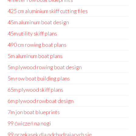
425 cm aluminium skiff cutting files
45m aluminum boat design
45m utility skiff plans
490 cm rowing boat plans
5m aluminum boat plans
5m plywood rowing boat design
5m row boat building plans
65m plywood skiff plans
6m plywood rowboat design
7m jon boat blueprints
99 ćwiczeń na nogi
99 przekąsek dla odchudzających się