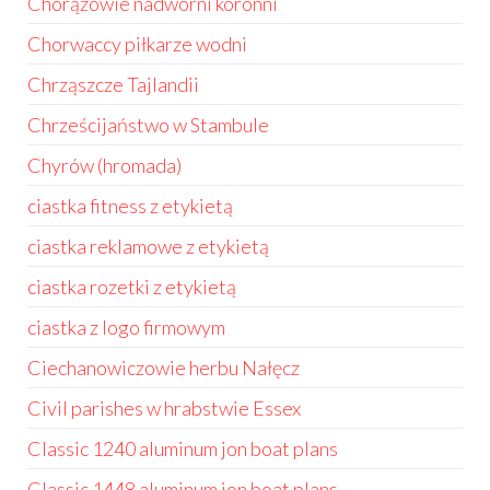
Chorążowie nadworni koronni
Chorwaccy piłkarze wodni
Chrząszcze Tajlandii
Chrześcijaństwo w Stambule
Chyrów (hromada)
ciastka fitness z etykietą
ciastka reklamowe z etykietą
ciastka rozetki z etykietą
ciastka z logo firmowym
Ciechanowiczowie herbu Nałęcz
Civil parishes w hrabstwie Essex
Classic 1240 aluminum jon boat plans
Classic 1448 aluminum jon boat plans