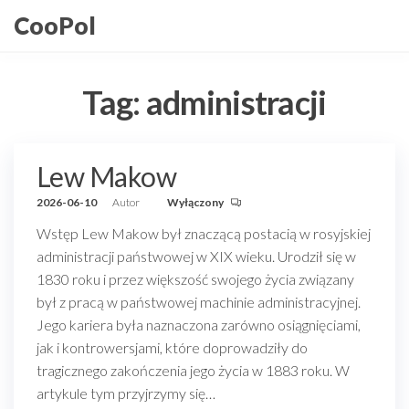
Przejdź
CooPol
do
treści
Tag:
administracji
Lew Makow
2026-06-10
Autor
Wyłączony
Wstęp Lew Makow był znaczącą postacią w rosyjskiej
administracji państwowej w XIX wieku. Urodził się w
1830 roku i przez większość swojego życia związany
był z pracą w państwowej machinie administracyjnej.
Jego kariera była naznaczona zarówno osiągnięciami,
jak i kontrowersjami, które doprowadziły do
tragicznego zakończenia jego życia w 1883 roku. W
artykule tym przyjrzymy się…