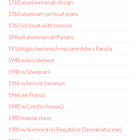
1760 aluminum boat design
1760 aluminum jon boat plans
1760 jon boat with console
18 foot aluminum skiff plans
191 błogosławionych męczenników z Paryża
1946 w koszykówce
1946 w Szwajcarii
1966 w tenisie ziemnym
1966 we Francji
1980 w Czechosłowacji
1980 w kolarstwie
1980 w Niemieckiej Republice Demokratycznej