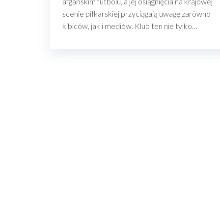
afgańskim futbolu, a jej osiągnięcia na krajowej
scenie piłkarskiej przyciągają uwagę zarówno
kibiców, jak i mediów. Klub ten nie tylko…