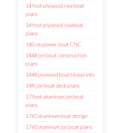
14 foot plywood row boat
plans
14 foot plywood rowboat
plans
140 cm power boat CNC
1448 jon boat construction
plans
1448 plywood boat blueprints
14ft jon boat deck plans
17 foot aluminum jon boat
plans
1760 aluminum boat design
1760 aluminum jon boat plans