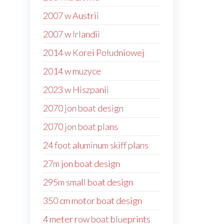
2007 w Austrii
2007 w Irlandii
2014 w Korei Południowej
2014 w muzyce
2023 w Hiszpanii
2070 jon boat design
2070 jon boat plans
24 foot aluminum skiff plans
27m jon boat design
295m small boat design
350 cm motor boat design
4 meter row boat blueprints