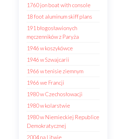
1760 jon boat with console
18 foot aluminum skiff plans
191 błogosławionych
męczenników z Paryża
1946 w koszykówce
1946 w Szwajcarii
1966 w tenisie ziemnym
1966 we Francji
1980 w Czechosłowacji
1980 w kolarstwie
1980 w Niemieckiej Republice
Demokratycznej
2004 na Litwie