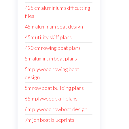
425 cm aluminium skiff cutting
files
45m aluminum boat design
45m utility skiff plans
490 cm rowing boat plans
5m aluminum boat plans
5m plywood rowing boat
design
5m row boat building plans
65m plywood skiff plans
6m plywood rowboat design
7m jon boat blueprints