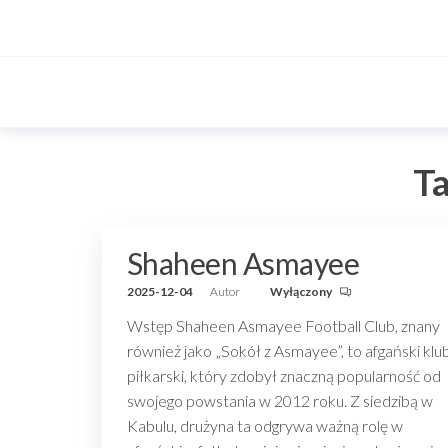
Przejdź
do
treści
T
Shaheen Asmayee
2025-12-04
Autor
Wyłączony
Wstęp Shaheen Asmayee Football Club, znany
również jako „Sokół z Asmayee”, to afgański klu
piłkarski, który zdobył znaczną popularność od
swojego powstania w 2012 roku. Z siedzibą w
Kabulu, drużyna ta odgrywa ważną rolę w