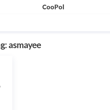
CooPol
ag:
asmayee
b