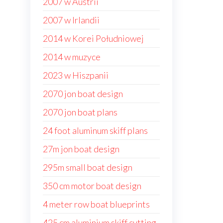
2007 w Austrii
2007 w Irlandii
2014 w Korei Południowej
2014 w muzyce
2023 w Hiszpanii
2070 jon boat design
2070 jon boat plans
24 foot aluminum skiff plans
27m jon boat design
295m small boat design
350 cm motor boat design
4 meter row boat blueprints
425 cm aluminium skiff cutting