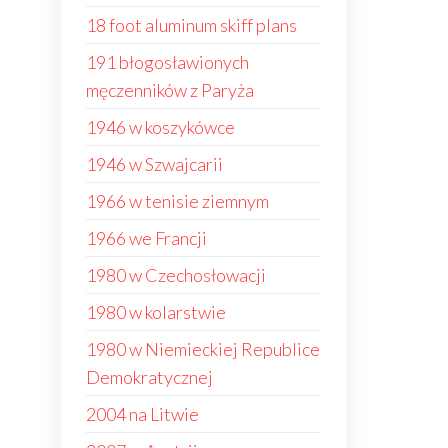
18 foot aluminum skiff plans
191 błogosławionych
męczenników z Paryża
1946 w koszykówce
1946 w Szwajcarii
1966 w tenisie ziemnym
1966 we Francji
1980 w Czechosłowacji
1980 w kolarstwie
1980 w Niemieckiej Republice
Demokratycznej
2004 na Litwie