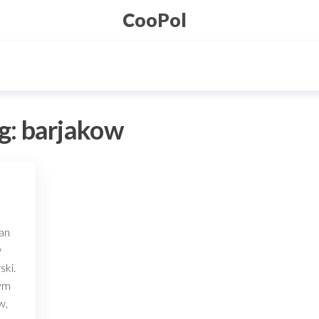
CooPol
g:
barjakow
wan
w
ski.
zym
w,