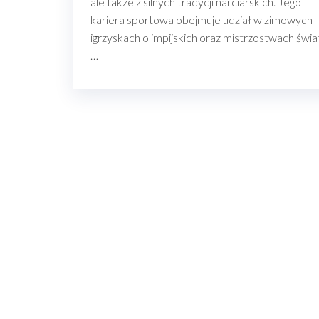
ale także z silnych tradycji narciarskich. Jego
kariera sportowa obejmuje udział w zimowych
igrzyskach olimpijskich oraz mistrzostwach świa
…