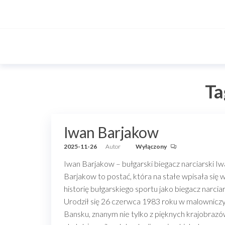
Przejdź
do
treści
Ta
Iwan Barjakow
2025-11-26
Autor
Wyłączony
Iwan Barjakow – bułgarski biegacz narciarski I
Barjakow to postać, która na stałe wpisała się 
historię bułgarskiego sportu jako biegacz narciar
Urodził się 26 czerwca 1983 roku w malownic
Bansku, znanym nie tylko z pięknych krajobrazó