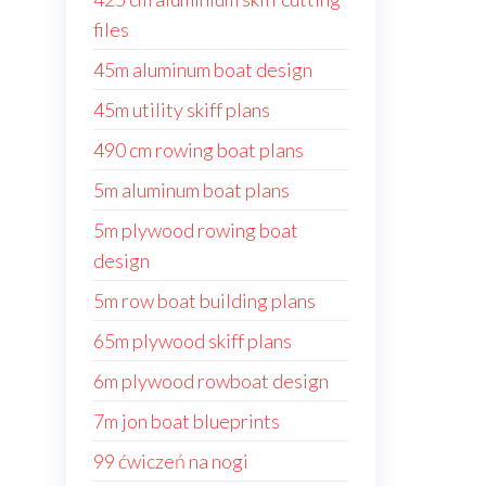
files
45m aluminum boat design
45m utility skiff plans
490 cm rowing boat plans
5m aluminum boat plans
5m plywood rowing boat
design
5m row boat building plans
65m plywood skiff plans
6m plywood rowboat design
7m jon boat blueprints
99 ćwiczeń na nogi