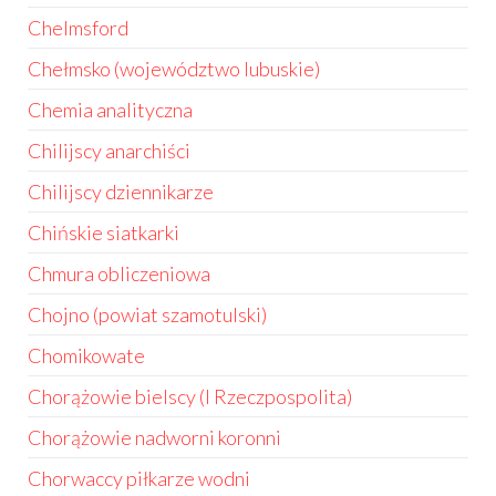
Chelmsford
Chełmsko (województwo lubuskie)
Chemia analityczna
Chilijscy anarchiści
Chilijscy dziennikarze
Chińskie siatkarki
Chmura obliczeniowa
Chojno (powiat szamotulski)
Chomikowate
Chorążowie bielscy (I Rzeczpospolita)
Chorążowie nadworni koronni
Chorwaccy piłkarze wodni