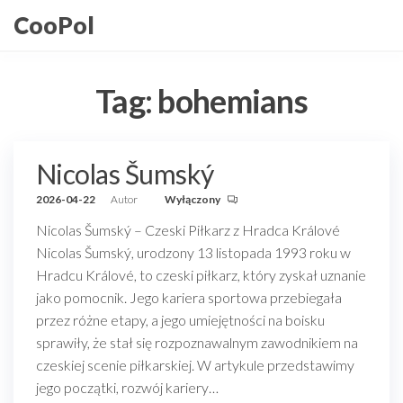
Przejdź
CooPol
do
treści
Tag:
bohemians
Nicolas Šumský
2026-04-22
Autor
Wyłączony
Nicolas Šumský – Czeski Piłkarz z Hradca Králové
Nicolas Šumský, urodzony 13 listopada 1993 roku w
Hradcu Králové, to czeski piłkarz, który zyskał uznanie
jako pomocnik. Jego kariera sportowa przebiegała
przez różne etapy, a jego umiejętności na boisku
sprawiły, że stał się rozpoznawalnym zawodnikiem na
czeskiej scenie piłkarskiej. W artykule przedstawimy
jego początki, rozwój kariery…