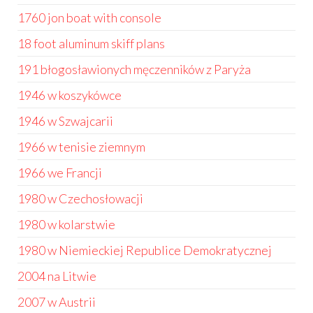
1760 jon boat with console
18 foot aluminum skiff plans
191 błogosławionych męczenników z Paryża
1946 w koszykówce
1946 w Szwajcarii
1966 w tenisie ziemnym
1966 we Francji
1980 w Czechosłowacji
1980 w kolarstwie
1980 w Niemieckiej Republice Demokratycznej
2004 na Litwie
2007 w Austrii