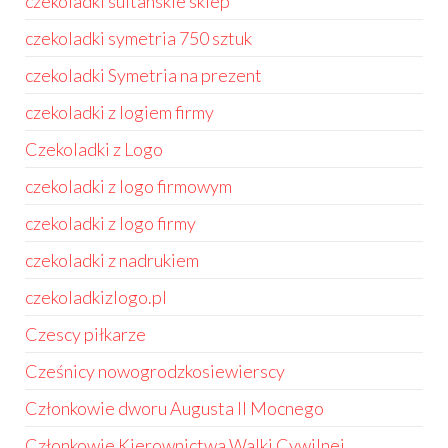
czekoladki sultanskie sklep
czekoladki symetria 750 sztuk
czekoladki Symetria na prezent
czekoladki z logiem firmy
Czekoladki z Logo
czekoladki z logo firmowym
czekoladki z logo firmy
czekoladki z nadrukiem
czekoladkizlogo.pl
Czescy piłkarze
Cześnicy nowogrodzkosiewierscy
Członkowie dworu Augusta II Mocnego
Członkowie Kierownictwa Walki Cywilnej