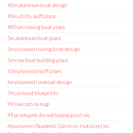
45m aluminum boat design
45m utility skiff plans
490 cm rowing boat plans
5m aluminum boat plans
5m plywood rowing boat design
5m row boat building plans
65m plywood skiff plans
6m plywood rowboat design
7m jon boat blueprints
99 ćwiczeń na nogi
99 przekąsek dla odchudzających się
Absolwenci Akademii Górniczo-Hutniczej im.