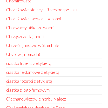
Chomikowate
Chorążowie bielscy (I Rzeczpospolita)
Chorążowie nadworni koronni
Chorwaccy piłkarze wodni
Chrząszcze Tajlandii
Chrześcijaństwo w Stambule
Chyrów (hromada)
ciastka fitness z etykietą
ciastka reklamowe z etykietą
ciastka rozetki z etykietą
ciastka z logo firmowym
Ciechanowiczowie herbu Nałęcz
Civil parishes w hrabstwie Essex