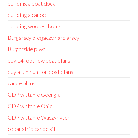
building a boat dock
building a canoe
building wooden boats
Bułgarscy biegacze narciarscy
Bułgarskie piwa
buy 14 foot row boat plans
buy aluminum jon boat plans
canoe plans
CDP w stanie Georgia
CDP w stanie Ohio
CDP w stanie Waszyngton
cedar strip canoe kit