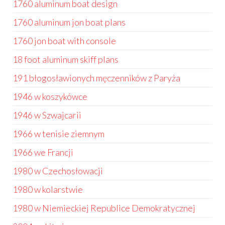
1760 aluminum boat design
1760 aluminum jon boat plans
1760 jon boat with console
18 foot aluminum skiff plans
191 błogosławionych męczenników z Paryża
1946 w koszykówce
1946 w Szwajcarii
1966 w tenisie ziemnym
1966 we Francji
1980 w Czechosłowacji
1980 w kolarstwie
1980 w Niemieckiej Republice Demokratycznej