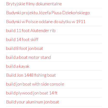
Brytyjskie filmy dokumentalne
Budynki projektu Józefa Piusa Dziekońskiego
Budynki w Polsce oddane do użytku w 1911
build 11 foot Alutender rib
build 14 foot skiff
build 8 foot jon boat
build a boat motor stand
build a kayak
Build Jon 1448 fishing boat
build jon boat with side console
build plywood jon boat 14 ft
Build your aluminum jon boat