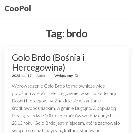
Przejdź
CooPol
do
treści
Tag:
brdo
Golo Brdo (Bośnia i
Hercegowina)
2025-11-17
Autor
Wyłączony
Wprowadzenie Golo Brdo to malownicza wieś
położona w Bośni i Hercegowinie, w sercu Federacji
Bośni i Hercegowiny. Znajduje się w kantonie
środkowobośniackim, w gminie Bugojno. Z populacją
liczącą zaledwie 200 mieszkańców według danych z
2013 roku, Golo Brdo jest miejscem, które zachowało
swój urok oraz tradycyjną kulturę, stanowiąc