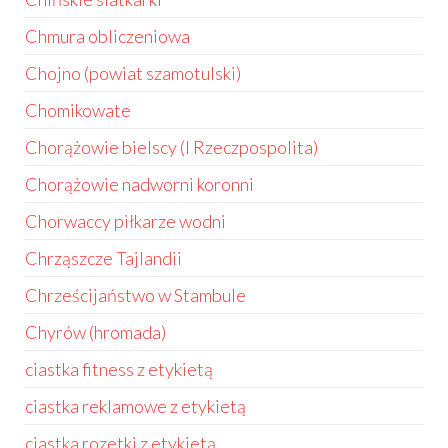
Chmura obliczeniowa
Chojno (powiat szamotulski)
Chomikowate
Chorążowie bielscy (I Rzeczpospolita)
Chorążowie nadworni koronni
Chorwaccy piłkarze wodni
Chrząszcze Tajlandii
Chrześcijaństwo w Stambule
Chyrów (hromada)
ciastka fitness z etykietą
ciastka reklamowe z etykietą
ciastka rozetki z etykietą