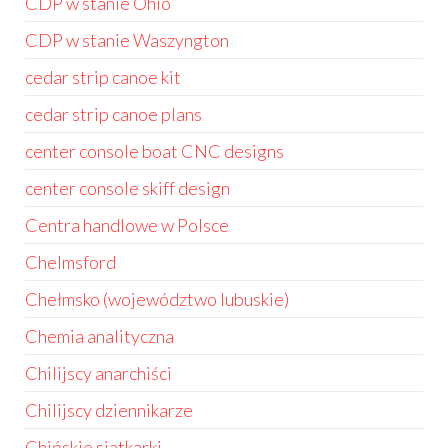
CDP w stanie Ohio
CDP w stanie Waszyngton
cedar strip canoe kit
cedar strip canoe plans
center console boat CNC designs
center console skiff design
Centra handlowe w Polsce
Chelmsford
Chełmsko (województwo lubuskie)
Chemia analityczna
Chilijscy anarchiści
Chilijscy dziennikarze
Chińskie siatkarki