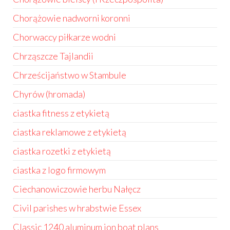
Chorążowie nadworni koronni
Chorwaccy piłkarze wodni
Chrząszcze Tajlandii
Chrześcijaństwo w Stambule
Chyrów (hromada)
ciastka fitness z etykietą
ciastka reklamowe z etykietą
ciastka rozetki z etykietą
ciastka z logo firmowym
Ciechanowiczowie herbu Nałęcz
Civil parishes w hrabstwie Essex
Classic 1240 aluminum jon boat plans