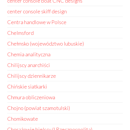
center console boat CNC designs
center console skiff design
Centra handlowe w Polsce
Chelmsford
Chełmsko (województwo lubuskie)
Chemia analityczna
Chilijscy anarchiści
Chilijscy dziennikarze
Chińskie siatkarki
Chmura obliczeniowa
Chojno (powiat szamotulski)
Chomikowate
Chorążowie bielscy (I Rzeczpospolita)