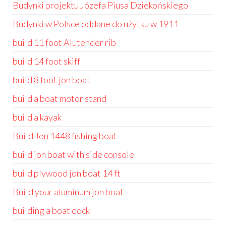
Budynki projektu Józefa Piusa Dziekońskiego
Budynki w Polsce oddane do użytku w 1911
build 11 foot Alutender rib
build 14 foot skiff
build 8 foot jon boat
build a boat motor stand
build a kayak
Build Jon 1448 fishing boat
build jon boat with side console
build plywood jon boat 14 ft
Build your aluminum jon boat
building a boat dock