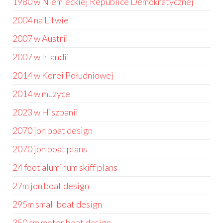
1980 w Niemieckiej Republice Demokratycznej
2004 na Litwie
2007 w Austrii
2007 w Irlandii
2014 w Korei Południowej
2014 w muzyce
2023 w Hiszpanii
2070 jon boat design
2070 jon boat plans
24 foot aluminum skiff plans
27m jon boat design
295m small boat design
350 cm motor boat design