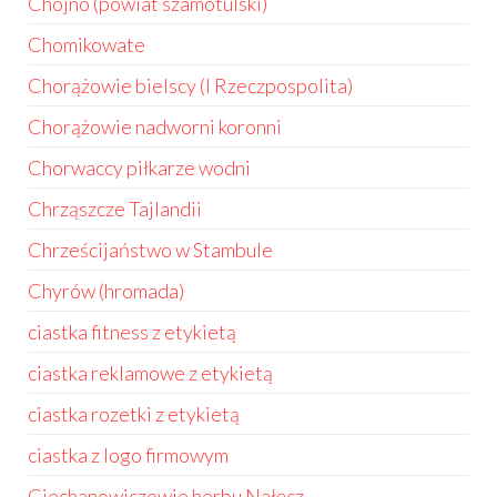
Chojno (powiat szamotulski)
Chomikowate
Chorążowie bielscy (I Rzeczpospolita)
Chorążowie nadworni koronni
Chorwaccy piłkarze wodni
Chrząszcze Tajlandii
Chrześcijaństwo w Stambule
Chyrów (hromada)
ciastka fitness z etykietą
ciastka reklamowe z etykietą
ciastka rozetki z etykietą
ciastka z logo firmowym
Ciechanowiczowie herbu Nałęcz