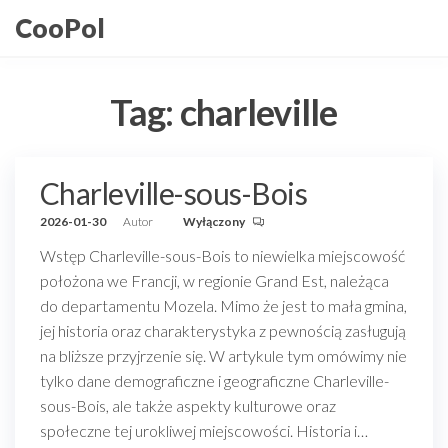
Przejdź
CooPol
do
treści
Tag:
charleville
Charleville-sous-Bois
2026-01-30
Autor
Wyłączony
Wstęp Charleville-sous-Bois to niewielka miejscowość
położona we Francji, w regionie Grand Est, należąca
do departamentu Mozela. Mimo że jest to mała gmina,
jej historia oraz charakterystyka z pewnością zasługują
na bliższe przyjrzenie się. W artykule tym omówimy nie
tylko dane demograficzne i geograficzne Charleville-
sous-Bois, ale także aspekty kulturowe oraz
społeczne tej urokliwej miejscowości. Historia i…