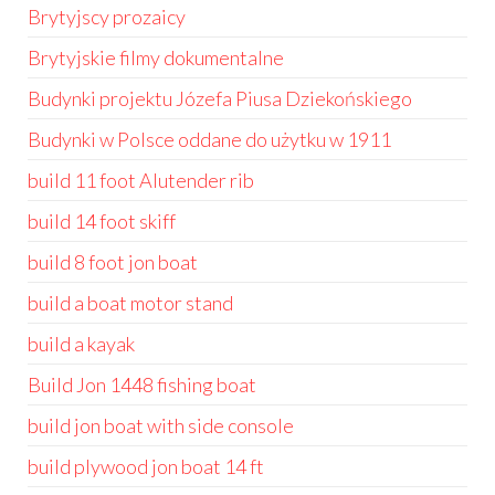
Brytyjscy prozaicy
Brytyjskie filmy dokumentalne
Budynki projektu Józefa Piusa Dziekońskiego
Budynki w Polsce oddane do użytku w 1911
build 11 foot Alutender rib
build 14 foot skiff
build 8 foot jon boat
build a boat motor stand
build a kayak
Build Jon 1448 fishing boat
build jon boat with side console
build plywood jon boat 14 ft