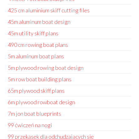
425 cm aluminium skiff cutting files
45m aluminum boat design
45m utility skiff plans
490 cm rowing boat plans
5m aluminum boat plans
5m plywood rowing boat design
5m row boat building plans
65m plywood skiff plans
6m plywood rowboat design
7m jon boat blueprints
99 ćwiczeń na nogi
99 przekąsek dla odchudzających się