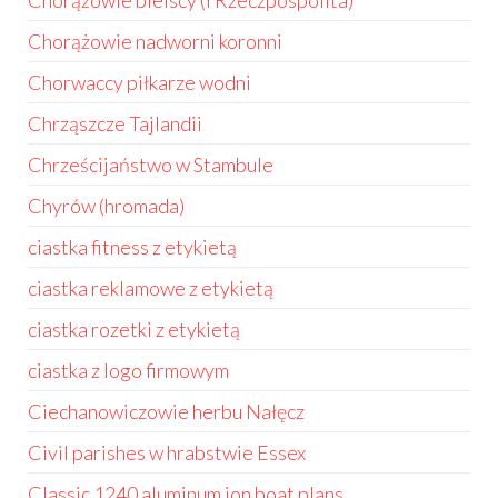
Chorążowie bielscy (I Rzeczpospolita)
Chorążowie nadworni koronni
Chorwaccy piłkarze wodni
Chrząszcze Tajlandii
Chrześcijaństwo w Stambule
Chyrów (hromada)
ciastka fitness z etykietą
ciastka reklamowe z etykietą
ciastka rozetki z etykietą
ciastka z logo firmowym
Ciechanowiczowie herbu Nałęcz
Civil parishes w hrabstwie Essex
Classic 1240 aluminum jon boat plans