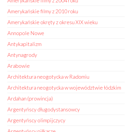
Amerykańskie filmy z 2004 roku
Amerykańskie filmy z 2010 roku
Amerykańskie okręty z okresu XIX wieku
Annopole Nowe
Antykapitalizm
Antynagrody
Arabowie
Architektura neogotycka w Radomiu
Architektura neogotycka w województwie łódzkim
Ardahan (prowincja)
Argentyńscy długodystansowcy
Argentyńscy olimpijczycy
Argentyńscy piłkarze