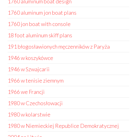
1760 aluminum boat design
1760 aluminum jon boat plans
1760 jon boat with console
18 foot aluminum skiff plans
191 błogosławionych męczenników z Paryża
1946 w koszykówce
1946 w Szwajcarii
1966 w tenisie ziemnym
1966 we Francji
1980 w Czechosłowacji
1980 w kolarstwie
1980 w Niemieckiej Republice Demokratycznej