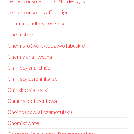
center console boat CNC designs
center console skiff design
Centra handlowe w Polsce
Chelmsford
Chełmsko (województwo lubuskie)
Chemia analityczna
Chilijscy anarchiści
Chilijscy dziennikarze
Chińskie siatkarki
Chmura obliczeniowa
Chojno (powiat szamotulski)
Chomikowate