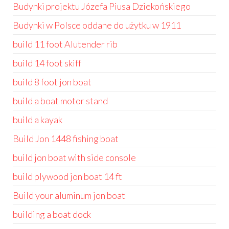
Budynki projektu Józefa Piusa Dziekońskiego
Budynki w Polsce oddane do użytku w 1911
build 11 foot Alutender rib
build 14 foot skiff
build 8 foot jon boat
build a boat motor stand
build a kayak
Build Jon 1448 fishing boat
build jon boat with side console
build plywood jon boat 14 ft
Build your aluminum jon boat
building a boat dock