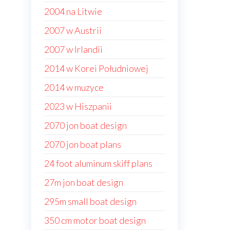
2004 na Litwie
2007 w Austrii
2007 w Irlandii
2014 w Korei Południowej
2014 w muzyce
2023 w Hiszpanii
2070 jon boat design
2070 jon boat plans
24 foot aluminum skiff plans
27m jon boat design
295m small boat design
350 cm motor boat design