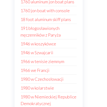
1760 aluminum jon boat plans
1760 jon boat with console
18 foot aluminum skiff plans
191 błogosławionych
męczenników z Paryża
1946 w koszykówce
1946 w Szwajcarii
1966 w tenisie ziemnym
1966 we Francji
1980 w Czechosłowacji
1980 w kolarstwie
1980 w Niemieckiej Republice
Demokratycznej