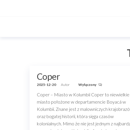
Przejdź
do
treści
Coper
2025-12-20
Autor
Wyłączony
Coper – Miasto w Kolumbii Coper to niewielkie
miasto położone w departamencie Boyacá w
Kolumbii. Znane jest z malowniczych krajobraz
oraz bogatej historii, która sięga czasów
kolonialnych. Mimo że nie jest jednym z najbardz