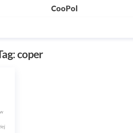
CooPol
Tag:
coper
ów
iej