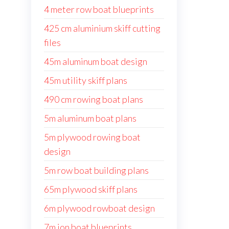
4 meter row boat blueprints
425 cm aluminium skiff cutting
files
45m aluminum boat design
45m utility skiff plans
490 cm rowing boat plans
5m aluminum boat plans
5m plywood rowing boat
design
5m row boat building plans
65m plywood skiff plans
6m plywood rowboat design
7m jon boat blueprints