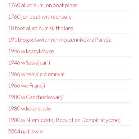
1760 aluminum jon boat plans
1760 jon boat with console
18 foot aluminum skiff plans
191 błogosławionych męczenników z Paryża
1946 w koszykówce
1946 w Szwajcarii
1966 w tenisie ziemnym
1966 we Francji
1980 w Czechosłowacji
1980 w kolarstwie
1980 w Niemieckiej Republice Demokratycznej
2004 na Litwie