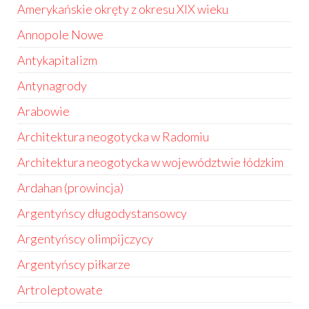
Amerykańskie okręty z okresu XIX wieku
Annopole Nowe
Antykapitalizm
Antynagrody
Arabowie
Architektura neogotycka w Radomiu
Architektura neogotycka w województwie łódzkim
Ardahan (prowincja)
Argentyńscy długodystansowcy
Argentyńscy olimpijczycy
Argentyńscy piłkarze
Artroleptowate