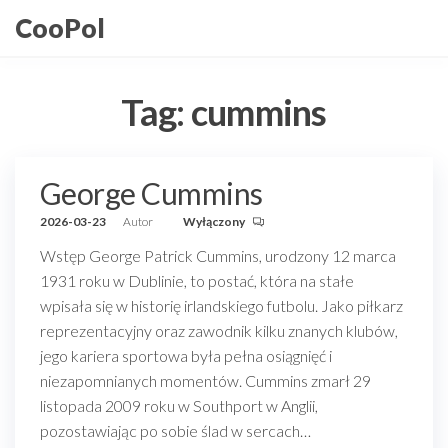
Przejdź
CooPol
do
treści
Tag:
cummins
George Cummins
2026-03-23
Autor
Wyłączony
Wstęp George Patrick Cummins, urodzony 12 marca
1931 roku w Dublinie, to postać, która na stałe
wpisała się w historię irlandskiego futbolu. Jako piłkarz
reprezentacyjny oraz zawodnik kilku znanych klubów,
jego kariera sportowa była pełna osiągnięć i
niezapomnianych momentów. Cummins zmarł 29
listopada 2009 roku w Southport w Anglii,
pozostawiając po sobie ślad w sercach…