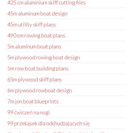
425 cm aluminium skiff cutting files
45m aluminum boat design
45m utility skiff plans
490 cm rowing boat plans
5m aluminum boat plans
5m plywood rowing boat design
5m row boat building plans
65m plywood skiff plans
6m plywood rowboat design
7m jon boat blueprints
99 ćwiczeń na nogi
99 przekąsek dla odchudzających się