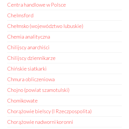
Centra handlowe w Polsce
Chelmsford
Chełmsko (województwo lubuskie)
Chemia analityczna
Chilijscy anarchiści
Chilijscy dziennikarze
Chińskie siatkarki
Chmura obliczeniowa
Chojno (powiat szamotulski)
Chomikowate
Chorążowie bielscy (I Rzeczpospolita)
Chorążowie nadworni koronni