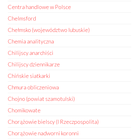
Centra handlowe w Polsce
Chelmsford
Chełmsko (województwo lubuskie)
Chemia analityczna
Chilijscy anarchiści
Chilijscy dziennikarze
Chińskie siatkarki
Chmura obliczeniowa
Chojno (powiat szamotulski)
Chomikowate
Chorążowie bielscy (I Rzeczpospolita)
Chorążowie nadworni koronni