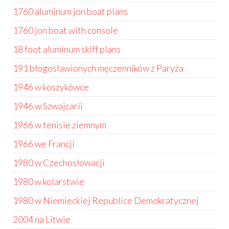
1760 aluminum jon boat plans
1760 jon boat with console
18 foot aluminum skiff plans
191 błogosławionych męczenników z Paryża
1946 w koszykówce
1946 w Szwajcarii
1966 w tenisie ziemnym
1966 we Francji
1980 w Czechosłowacji
1980 w kolarstwie
1980 w Niemieckiej Republice Demokratycznej
2004 na Litwie