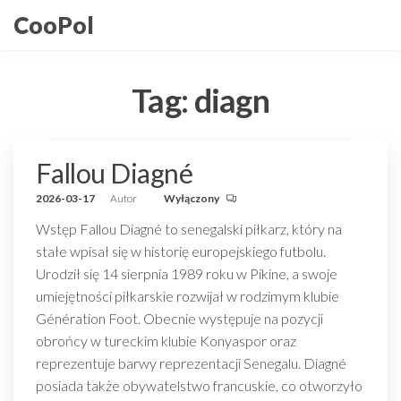
Przejdź
CooPol
do
treści
Tag:
diagn
Fallou Diagné
2026-03-17
Autor
Wyłączony
Wstęp Fallou Diagné to senegalski piłkarz, który na
stałe wpisał się w historię europejskiego futbolu.
Urodził się 14 sierpnia 1989 roku w Pikine, a swoje
umiejętności piłkarskie rozwijał w rodzimym klubie
Génération Foot. Obecnie występuje na pozycji
obrońcy w tureckim klubie Konyaspor oraz
reprezentuje barwy reprezentacji Senegalu. Diagné
posiada także obywatelstwo francuskie, co otworzyło