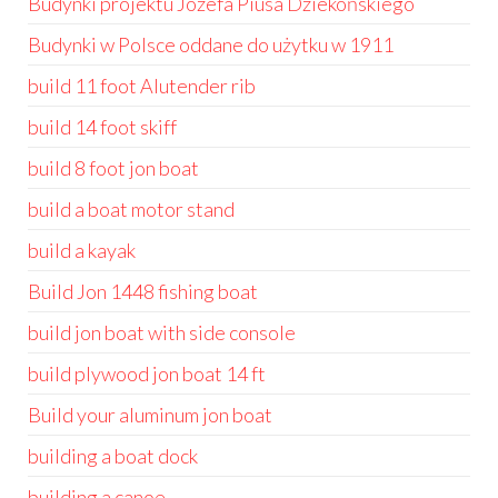
Budynki projektu Józefa Piusa Dziekońskiego
Budynki w Polsce oddane do użytku w 1911
build 11 foot Alutender rib
build 14 foot skiff
build 8 foot jon boat
build a boat motor stand
build a kayak
Build Jon 1448 fishing boat
build jon boat with side console
build plywood jon boat 14 ft
Build your aluminum jon boat
building a boat dock
building a canoe