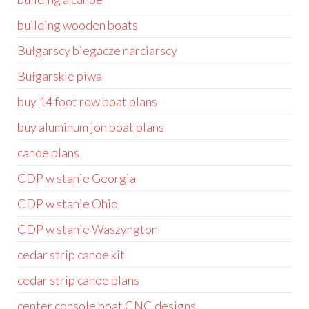
building wooden boats
Bułgarscy biegacze narciarscy
Bułgarskie piwa
buy 14 foot row boat plans
buy aluminum jon boat plans
canoe plans
CDP w stanie Georgia
CDP w stanie Ohio
CDP w stanie Waszyngton
cedar strip canoe kit
cedar strip canoe plans
center console boat CNC designs