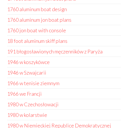
1760 aluminum boat design
1760 aluminum jon boat plans
1760 jon boat with console
18 foot aluminum skiff plans
191 błogosławionych męczenników z Paryża
1946 w koszykówce
1946 w Szwajcarii
1966 w tenisie ziemnym
1966 we Francji
1980 w Czechosłowacji
1980 w kolarstwie
1980 w Niemieckiej Republice Demokratycznej