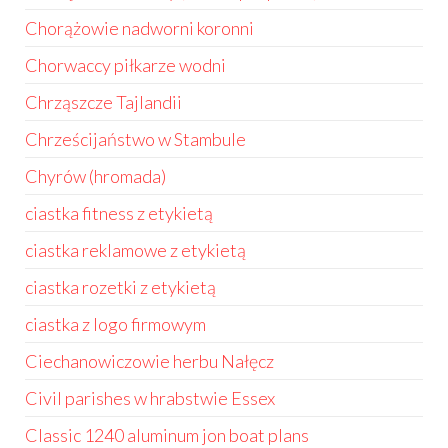
Chorążowie nadworni koronni
Chorwaccy piłkarze wodni
Chrząszcze Tajlandii
Chrześcijaństwo w Stambule
Chyrów (hromada)
ciastka fitness z etykietą
ciastka reklamowe z etykietą
ciastka rozetki z etykietą
ciastka z logo firmowym
Ciechanowiczowie herbu Nałęcz
Civil parishes w hrabstwie Essex
Classic 1240 aluminum jon boat plans