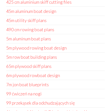
425 cm aluminium skiff cutting files
45m aluminum boat design
45m utility skiff plans
490 cm rowing boat plans
5m aluminum boat plans
5m plywood rowing boat design
5m row boat building plans
65m plywood skiff plans
6m plywood rowboat design
7m jon boat blueprints
99 ćwiczeń na nogi
99 przekąsek dla odchudzających się