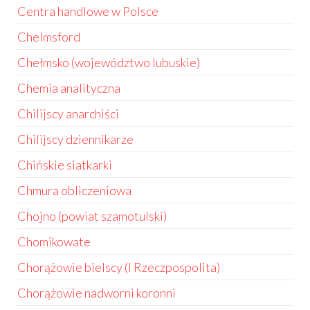
Centra handlowe w Polsce
Chelmsford
Chełmsko (województwo lubuskie)
Chemia analityczna
Chilijscy anarchiści
Chilijscy dziennikarze
Chińskie siatkarki
Chmura obliczeniowa
Chojno (powiat szamotulski)
Chomikowate
Chorążowie bielscy (I Rzeczpospolita)
Chorążowie nadworni koronni