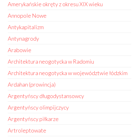
Amerykańskie okręty z okresu XIX wieku
Annopole Nowe
Antykapitalizm
Antynagrody
Arabowie
Architektura neogotycka w Radomiu
Architektura neogotycka w województwie łódzkim
Ardahan (prowincja)
Argentyńscy długodystansowcy
Argentyńscy olimpijczycy
Argentyńscy piłkarze
Artroleptowate