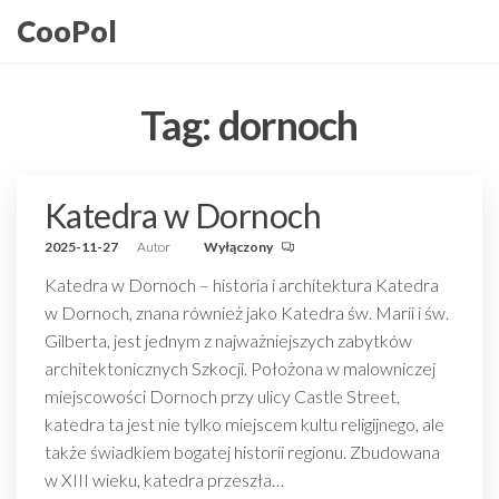
Przejdź
CooPol
do
treści
Tag:
dornoch
Katedra w Dornoch
2025-11-27
Autor
Wyłączony
Katedra w Dornoch – historia i architektura Katedra
w Dornoch, znana również jako Katedra św. Marii i św.
Gilberta, jest jednym z najważniejszych zabytków
architektonicznych Szkocji. Położona w malowniczej
miejscowości Dornoch przy ulicy Castle Street,
katedra ta jest nie tylko miejscem kultu religijnego, ale
także świadkiem bogatej historii regionu. Zbudowana
w XIII wieku, katedra przeszła…