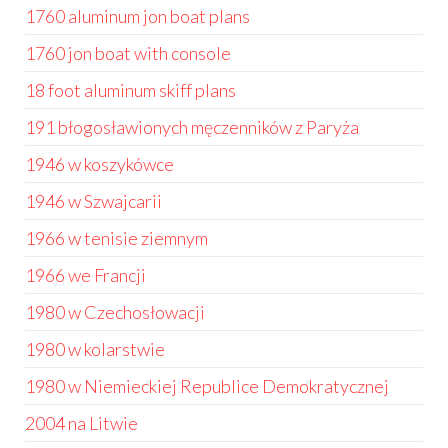
1760 aluminum jon boat plans
1760 jon boat with console
18 foot aluminum skiff plans
191 błogosławionych męczenników z Paryża
1946 w koszykówce
1946 w Szwajcarii
1966 w tenisie ziemnym
1966 we Francji
1980 w Czechosłowacji
1980 w kolarstwie
1980 w Niemieckiej Republice Demokratycznej
2004 na Litwie