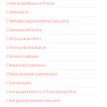
Centra handlowe w Polsce
Chelmsford
Chełmsko (województwo lubuskie)
Chemia analityczna
Chilijscy anarchiści
Chilijscy dziennikarze
Chińskie siatkarki
Chmura obliczeniowa
Chojno (powiat szamotulski)
Chomikowate
Chorążowie bielscy (I Rzeczpospolita)
Chorążowie nadworni koronni