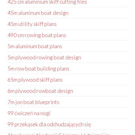
425 cm aluminium skiff cutting files
45m aluminum boat design
45m utility skiff plans
490 cm rowing boat plans
5m aluminum boat plans
5m plywood rowing boat design
5m row boat building plans
65m plywood skiff plans
6m plywood rowboat design
7m jon boat blueprints
99 ćwiczeń na nogi
99 przekąsek dla odchudzających się