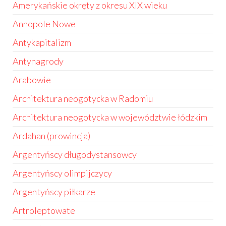
Amerykańskie okręty z okresu XIX wieku
Annopole Nowe
Antykapitalizm
Antynagrody
Arabowie
Architektura neogotycka w Radomiu
Architektura neogotycka w województwie łódzkim
Ardahan (prowincja)
Argentyńscy długodystansowcy
Argentyńscy olimpijczycy
Argentyńscy piłkarze
Artroleptowate