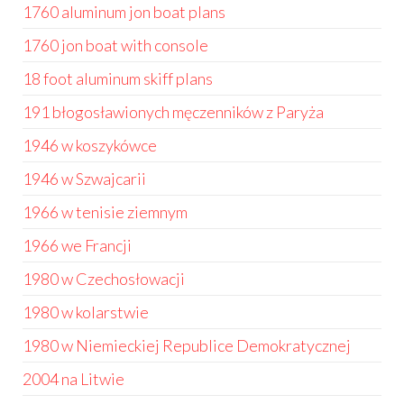
1760 aluminum jon boat plans
1760 jon boat with console
18 foot aluminum skiff plans
191 błogosławionych męczenników z Paryża
1946 w koszykówce
1946 w Szwajcarii
1966 w tenisie ziemnym
1966 we Francji
1980 w Czechosłowacji
1980 w kolarstwie
1980 w Niemieckiej Republice Demokratycznej
2004 na Litwie