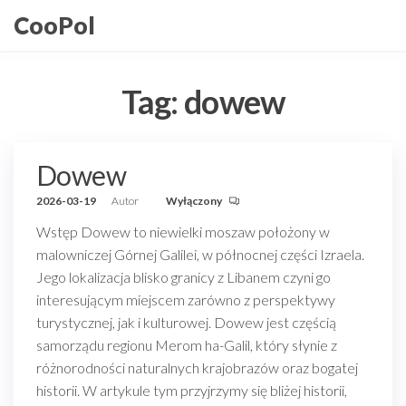
Przejdź
CooPol
do
treści
Tag:
dowew
Dowew
2026-03-19
Autor
Wyłączony
Wstęp Dowew to niewielki moszaw położony w
malowniczej Górnej Galilei, w północnej części Izraela.
Jego lokalizacja blisko granicy z Libanem czyni go
interesującym miejscem zarówno z perspektywy
turystycznej, jak i kulturowej. Dowew jest częścią
samorządu regionu Merom ha-Galil, który słynie z
różnorodności naturalnych krajobrazów oraz bogatej
historii. W artykule tym przyjrzymy się bliżej historii,