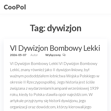
Przejdź
CooPol
do
treści
Tag:
dywizjon
VI Dywizjon Bombowy Lekki
2026-05-07
Autor
Wyłączony
VI Dywizjon Bombowy Lekki VI Dywizjon Bombowy
Lekki, znany również jako II dywizjon liniowy, był
ważnym pododdziałem lotnictwa Wojska Polskiego w
okresie II Rzeczypospolitej. Jego historia jest ściśle
związana z wydarzeniami kampanii wrześniowej 1939
roku, kiedy to Polska stawiła opór najeźdźcom. W
artykule przyjrzymy się historii dywizjonu, jego
organizacji oraz dowódcom, którzy kierowali jego