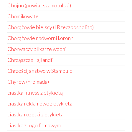
Chojno (powiat szamotulski)
Chomikowate
Chorążowie bielscy (I Rzeczpospolita)
Chorążowie nadworni koronni
Chorwaccy piłkarze wodni
Chrząszcze Tajlandii
Chrześcijaństwo w Stambule
Chyrów (hromada)
ciastka fitness z etykietą
ciastka reklamowe z etykietą
ciastka rozetki z etykietą
ciastka z logo firmowym