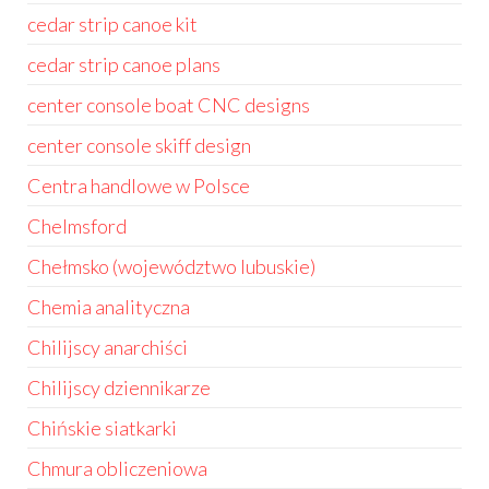
cedar strip canoe kit
cedar strip canoe plans
center console boat CNC designs
center console skiff design
Centra handlowe w Polsce
Chelmsford
Chełmsko (województwo lubuskie)
Chemia analityczna
Chilijscy anarchiści
Chilijscy dziennikarze
Chińskie siatkarki
Chmura obliczeniowa