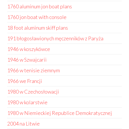
1760 aluminum jon boat plans
1760 jon boat with console
18 foot aluminum skiff plans
191 błogosławionych męczenników z Paryża
1946 w koszykówce
1946 w Szwajcarii
1966 w tenisie ziemnym
1966 we Francji
1980 w Czechosłowacji
1980 w kolarstwie
1980 w Niemieckiej Republice Demokratycznej
2004 na Litwie