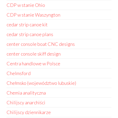
CDP w stanie Ohio
CDP w stanie Waszyngton
cedar strip canoe kit
cedar strip canoe plans
center console boat CNC designs
center console skiff design
Centra handlowe w Polsce
Chelmsford
Chełmsko (województwo lubuskie)
Chemia analityczna
Chilijscy anarchiści
Chilijscy dziennikarze