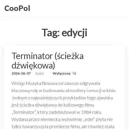
Przejdź
CooPol
do
treści
Tag:
edycji
Terminator (ścieżka
dźwiękowa)
2026-06-07
Autor
Wyłączony
Wstęp Muzyka filmowa od zawsze odgrywała
kluczową rolę w budowaniu atmosfery i emocji w kinie.
Jednym z najważniejszych przykładów tego zjawiska
jest ścieżka dźwiękowa do kultowego filmu
„Terminator”, który zadebiutował w 1984 roku.
Wydana przez niemiecką wytwórnię „edel” płyta nie
tylko towarzyszyła premierze filmu, ale również stała