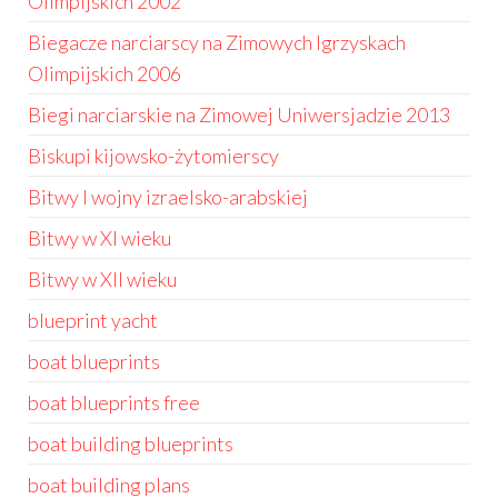
Olimpijskich 2002
Biegacze narciarscy na Zimowych Igrzyskach
Olimpijskich 2006
Biegi narciarskie na Zimowej Uniwersjadzie 2013
Biskupi kijowsko-żytomierscy
Bitwy I wojny izraelsko-arabskiej
Bitwy w XI wieku
Bitwy w XII wieku
blueprint yacht
boat blueprints
boat blueprints free
boat building blueprints
boat building plans