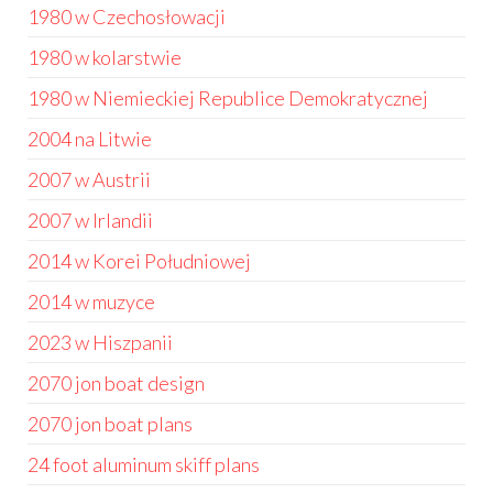
1980 w Czechosłowacji
1980 w kolarstwie
1980 w Niemieckiej Republice Demokratycznej
2004 na Litwie
2007 w Austrii
2007 w Irlandii
2014 w Korei Południowej
2014 w muzyce
2023 w Hiszpanii
2070 jon boat design
2070 jon boat plans
24 foot aluminum skiff plans