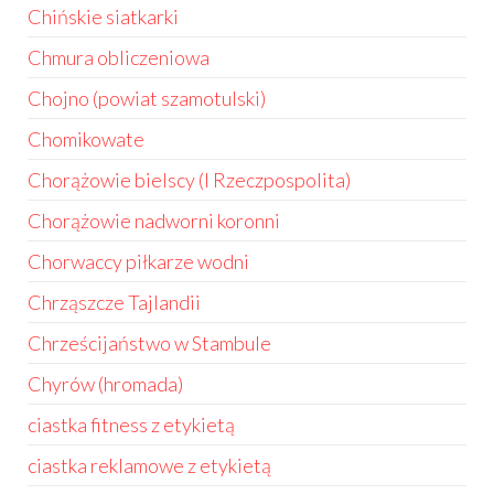
Chińskie siatkarki
Chmura obliczeniowa
Chojno (powiat szamotulski)
Chomikowate
Chorążowie bielscy (I Rzeczpospolita)
Chorążowie nadworni koronni
Chorwaccy piłkarze wodni
Chrząszcze Tajlandii
Chrześcijaństwo w Stambule
Chyrów (hromada)
ciastka fitness z etykietą
ciastka reklamowe z etykietą