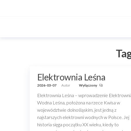
Przejdź
do
treści
Ta
Elektrownia Leśna
2026-03-07
Autor
Wyłączony
Elektrownia Leśna – wprowadzenie Elektrowni
Wodna Leśna, położona na rzece Kwisa w
województwie dolnośląskim, jest jedną z
najstarszych elektrowni wodnych w Polsce. Jej
historia sięga początku XX wieku, kiedy to