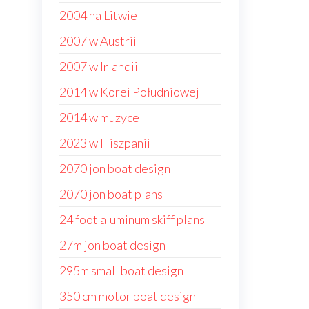
2004 na Litwie
2007 w Austrii
2007 w Irlandii
2014 w Korei Południowej
2014 w muzyce
2023 w Hiszpanii
2070 jon boat design
2070 jon boat plans
24 foot aluminum skiff plans
27m jon boat design
295m small boat design
350 cm motor boat design