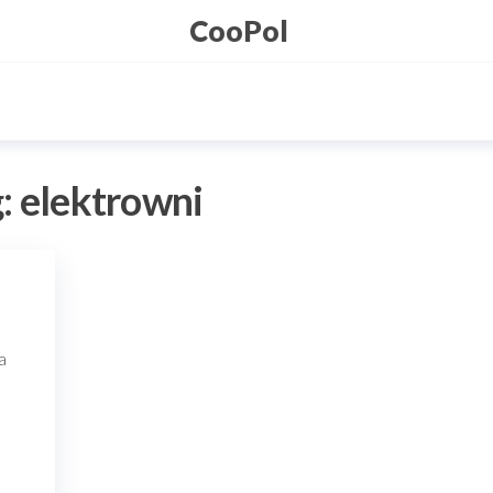
CooPol
g:
elektrowni
a