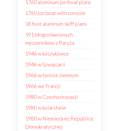
1760 aluminum jon boat plans
1760 jon boat with console
18 foot aluminum skiff plans
191 błogosławionych
męczenników z Paryża
1946 w koszykówce
1946 w Szwajcarii
1966 w tenisie ziemnym
1966 we Francji
1980 w Czechosłowacji
1980 w kolarstwie
1980 w Niemieckiej Republice
Demokratycznej