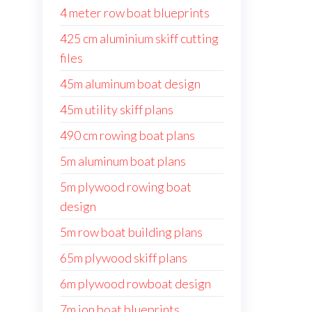
4 meter row boat blueprints
425 cm aluminium skiff cutting
files
45m aluminum boat design
45m utility skiff plans
490 cm rowing boat plans
5m aluminum boat plans
5m plywood rowing boat
design
5m row boat building plans
65m plywood skiff plans
6m plywood rowboat design
7m jon boat blueprints