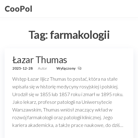
Przejdź
CooPol
do
treści
Tag:
farmakologii
Łazar Thumas
2025-12-28
Autor
Wyłączony
Wstęp Łazar Iljicz Thumas to postać, która na stałe
wpisała się w historię medycyny rosyjskiej i polskiej.
Urodził się w 1855 lub 1857 roku i zmarł w 1895 roku.
Jako lekarz, profesor patologii na Uniwersytecie
Warszawskim, Thumas wniósł znaczący wkład w
rozwój farmakologii oraz patologii klinicznej. Jego
kariera akademicka, a także prace naukowe, do dziś…