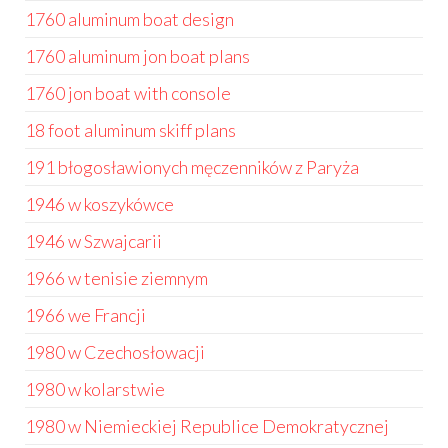
1760 aluminum boat design
1760 aluminum jon boat plans
1760 jon boat with console
18 foot aluminum skiff plans
191 błogosławionych męczenników z Paryża
1946 w koszykówce
1946 w Szwajcarii
1966 w tenisie ziemnym
1966 we Francji
1980 w Czechosłowacji
1980 w kolarstwie
1980 w Niemieckiej Republice Demokratycznej