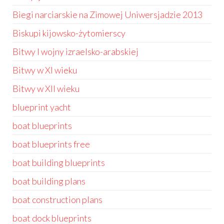
Biegi narciarskie na Zimowej Uniwersjadzie 2013
Biskupi kijowsko-żytomierscy
Bitwy I wojny izraelsko-arabskiej
Bitwy w XI wieku
Bitwy w XII wieku
blueprint yacht
boat blueprints
boat blueprints free
boat building blueprints
boat building plans
boat construction plans
boat dock blueprints