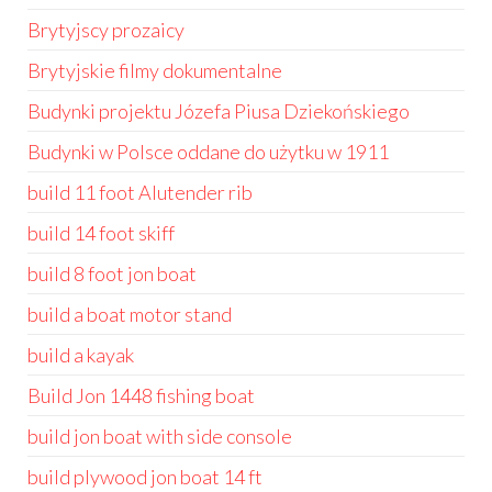
Brytyjscy prozaicy
Brytyjskie filmy dokumentalne
Budynki projektu Józefa Piusa Dziekońskiego
Budynki w Polsce oddane do użytku w 1911
build 11 foot Alutender rib
build 14 foot skiff
build 8 foot jon boat
build a boat motor stand
build a kayak
Build Jon 1448 fishing boat
build jon boat with side console
build plywood jon boat 14 ft