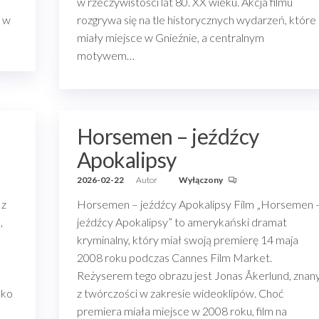
w rzeczywistości lat 80. XX wieku. Akcja filmu
d w
rozgrywa się na tle historycznych wydarzeń, które
miały miejsce w Gnieźnie, a centralnym
motywem…
Horsemen – jeźdźcy
Apokalipsy
2026-02-22
Autor
Wyłączony
 z
Horsemen – jeźdźcy Apokalipsy Film „Horsemen 
,
jeźdźcy Apokalipsy” to amerykański dramat
kryminalny, który miał swoją premierę 14 maja
2008 roku podczas Cannes Film Market.
Reżyserem tego obrazu jest Jonas Åkerlund, znan
bko
z twórczości w zakresie wideoklipów. Choć
premiera miała miejsce w 2008 roku, film na