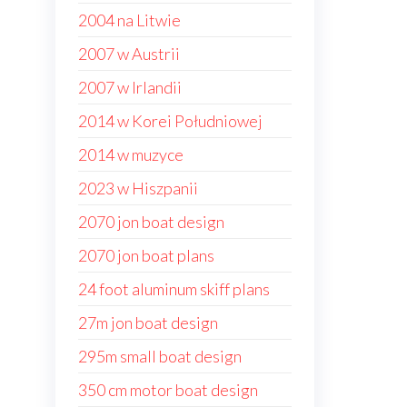
2004 na Litwie
2007 w Austrii
2007 w Irlandii
2014 w Korei Południowej
2014 w muzyce
2023 w Hiszpanii
2070 jon boat design
2070 jon boat plans
24 foot aluminum skiff plans
27m jon boat design
295m small boat design
350 cm motor boat design