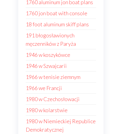
1760 aluminum jon boat plans
1760 jon boat with console
18 foot aluminum skiff plans
191 błogosławionych
męczenników z Paryża
1946 w koszykówce
1946 w Szwajcarii
1966 w tenisie ziemnym
1966 we Francji
1980 w Czechosłowacji
1980 w kolarstwie
1980 w Niemieckiej Republice
Demokratycznej