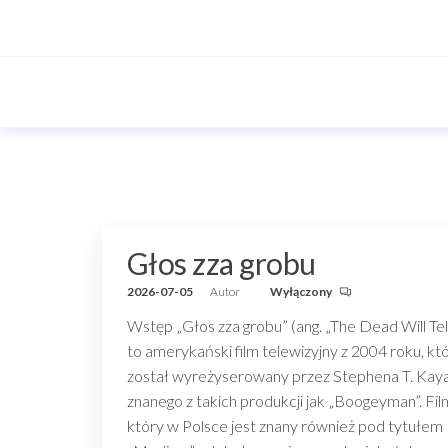
Przejdź
do
treści
Głos zza grobu
2026-07-05
Autor
Wyłączony
Wstęp „Głos zza grobu” (ang. „The Dead Will Tel
to amerykański film telewizyjny z 2004 roku, kt
został wyreżyserowany przez Stephena T. Kaya
znanego z takich produkcji jak „Boogeyman”. Fil
który w Polsce jest znany również pod tytułem