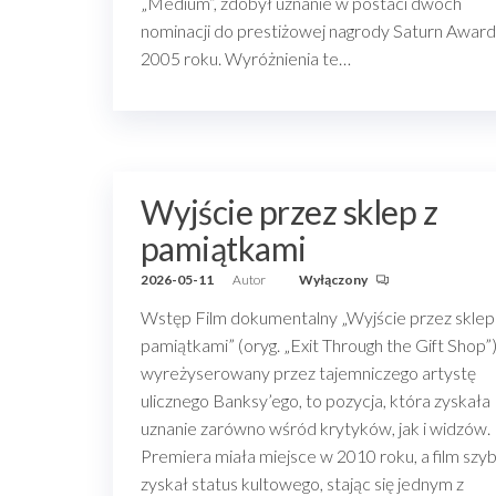
„Medium”, zdobył uznanie w postaci dwóch
nominacji do prestiżowej nagrody Saturn Awar
2005 roku. Wyróżnienia te…
Wyjście przez sklep z
pamiątkami
2026-05-11
Autor
Wyłączony
Wstęp Film dokumentalny „Wyjście przez sklep
pamiątkami” (oryg. „Exit Through the Gift Shop”)
wyreżyserowany przez tajemniczego artystę
ulicznego Banksy’ego, to pozycja, która zyskała
uznanie zarówno wśród krytyków, jak i widzów.
Premiera miała miejsce w 2010 roku, a film szy
zyskał status kultowego, stając się jednym z