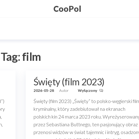
CooPol
Tag:
film
Święty (film 2023)
2026-05-28
Autor
Wyłączony
l”)
Święty (film 2023) „Święty” to polsko-węgierski fil
óry
kryminalny, który zadebiutował na ekranach
,
polskich kin 24 marca 2023 roku. Wyreżyserowan
m,
przez Sebastiana Buttnego, ten pasjonujący obraz
przenosi widzów w świat tajemnic i intryg, osadzon