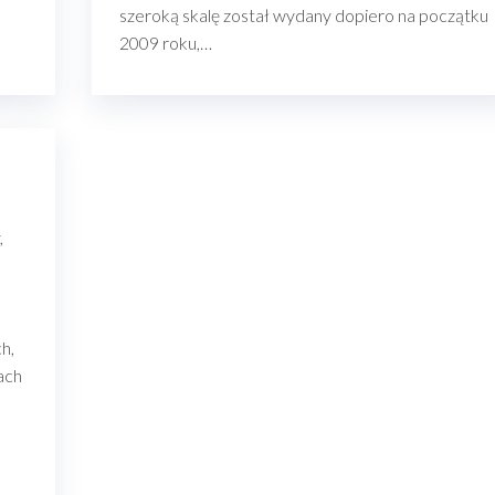
szeroką skalę został wydany dopiero na początku
2009 roku,…
,
h,
ach
a