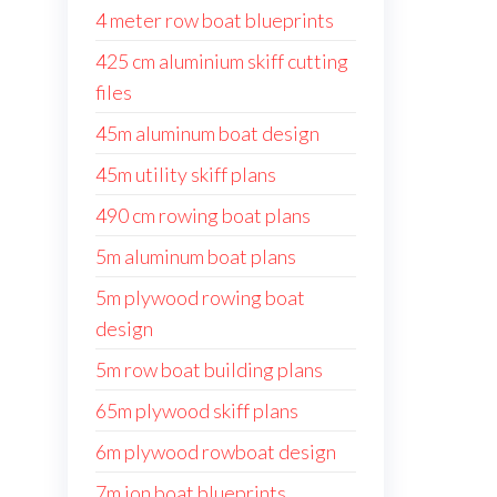
4 meter row boat blueprints
425 cm aluminium skiff cutting
files
45m aluminum boat design
45m utility skiff plans
490 cm rowing boat plans
5m aluminum boat plans
5m plywood rowing boat
design
5m row boat building plans
65m plywood skiff plans
6m plywood rowboat design
7m jon boat blueprints