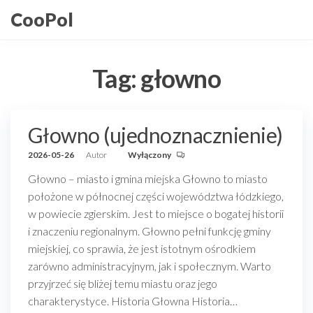
Przejdź
CooPol
do
treści
Tag:
głowno
Głowno (ujednoznacznienie)
2026-05-26
Autor
Wyłączony
Głowno – miasto i gmina miejska Głowno to miasto
położone w północnej części województwa łódzkiego,
w powiecie zgierskim. Jest to miejsce o bogatej historii
i znaczeniu regionalnym. Głowno pełni funkcję gminy
miejskiej, co sprawia, że jest istotnym ośrodkiem
zarówno administracyjnym, jak i społecznym. Warto
przyjrzeć się bliżej temu miastu oraz jego
charakterystyce. Historia Głowna Historia…