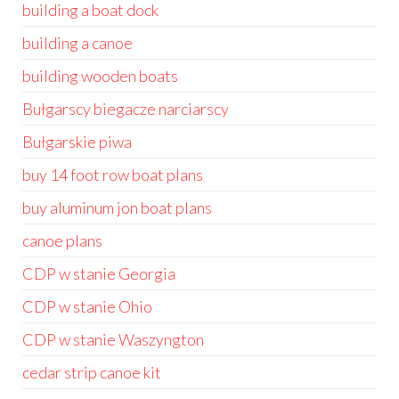
building a boat dock
building a canoe
building wooden boats
Bułgarscy biegacze narciarscy
Bułgarskie piwa
buy 14 foot row boat plans
buy aluminum jon boat plans
canoe plans
CDP w stanie Georgia
CDP w stanie Ohio
CDP w stanie Waszyngton
cedar strip canoe kit