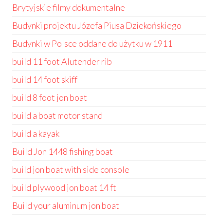
Brytyjskie filmy dokumentalne
Budynki projektu Józefa Piusa Dziekońskiego
Budynki w Polsce oddane do użytku w 1911
build 11 foot Alutender rib
build 14 foot skiff
build 8 foot jon boat
build a boat motor stand
build a kayak
Build Jon 1448 fishing boat
build jon boat with side console
build plywood jon boat 14 ft
Build your aluminum jon boat