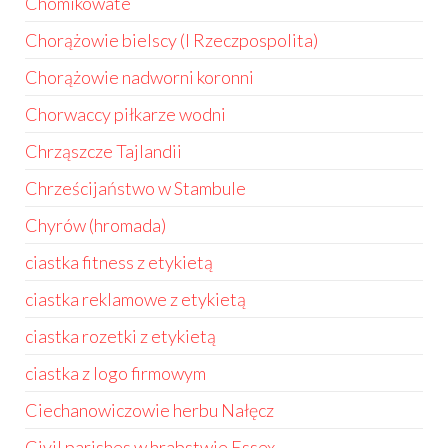
Chomikowate
Chorążowie bielscy (I Rzeczpospolita)
Chorążowie nadworni koronni
Chorwaccy piłkarze wodni
Chrząszcze Tajlandii
Chrześcijaństwo w Stambule
Chyrów (hromada)
ciastka fitness z etykietą
ciastka reklamowe z etykietą
ciastka rozetki z etykietą
ciastka z logo firmowym
Ciechanowiczowie herbu Nałęcz
Civil parishes w hrabstwie Essex