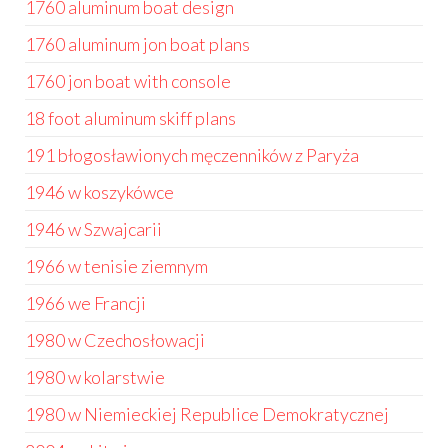
1760 aluminum boat design
1760 aluminum jon boat plans
1760 jon boat with console
18 foot aluminum skiff plans
191 błogosławionych męczenników z Paryża
1946 w koszykówce
1946 w Szwajcarii
1966 w tenisie ziemnym
1966 we Francji
1980 w Czechosłowacji
1980 w kolarstwie
1980 w Niemieckiej Republice Demokratycznej