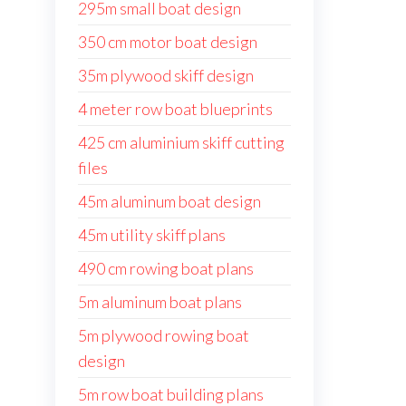
295m small boat design
350 cm motor boat design
35m plywood skiff design
4 meter row boat blueprints
425 cm aluminium skiff cutting
files
45m aluminum boat design
45m utility skiff plans
490 cm rowing boat plans
5m aluminum boat plans
5m plywood rowing boat
design
5m row boat building plans