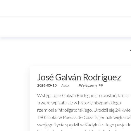
Przejdź
do
treści
José Galván Rodríguez
2026-05-10
Autor
Wyłączony
Wstęp José Galván Rodríguez to postać, która 
trwałe wpisała się w historię hiszpańskiego
rzemiosła introligatorskiego. Urodził się 24 kwie
1905 roku w Puebla de Cazalla, jednak większo
swojego życia spędził w Kadyksie. Jego pasja d