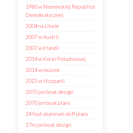
1980 w Niemieckiej Republice
Demokratycznej
2004 na Litwie
2007 w Austrii
2007 w Irlandii
2014 w Korei Południowej
2014 w muzyce
2023 w Hiszpanii
2070 jon boat design
2070 jon boat plans
24 foot aluminum skiff plans
27m jon boat design