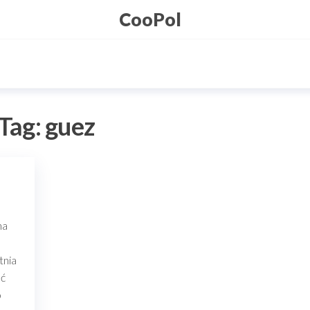
CooPol
Tag:
guez
na
tnia
ść
o