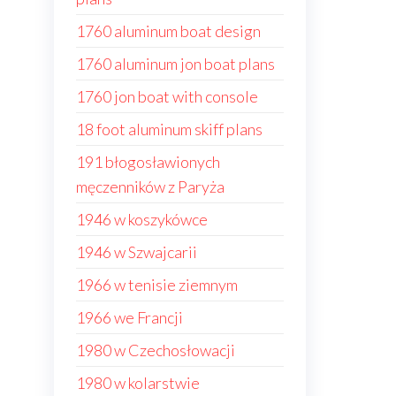
1760 aluminum boat design
1760 aluminum jon boat plans
1760 jon boat with console
18 foot aluminum skiff plans
191 błogosławionych
męczenników z Paryża
1946 w koszykówce
1946 w Szwajcarii
1966 w tenisie ziemnym
1966 we Francji
1980 w Czechosłowacji
1980 w kolarstwie