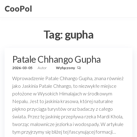
Przejdź
CooPol
do
treści
Tag:
gupha
Patale Chhango Gupha
2026-03-05
Autor
Wyłączony
Wprowadzenie Patale Chhango Gupha, znana również
jako Jaskinia Patale Chhango, to niezwykłe miejsce
położone w Wysokich Himalajach w środkowym
Nepalu. Jest to jaskinia krasowa, której naturalne
piękno przyciąga turystów oraz badaczy z całego
świata. Przez tę jaskinię przepływa rzeka Mardi Khola,
tworząc malownicze jeziorka i wodospady. W artykule
tym przyjrzymy się bliżej tej fascynującej formacji…