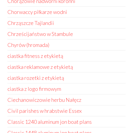
Chorążowie nadworni koronni
Chorwaccy piłkarze wodni
Chrząszcze Tajlandii
Chrześcijaństwo w Stambule
Chyrów (hromada)
ciastka fitness z etykietą
ciastka reklamowe z etykietą
ciastka rozetki z etykietą
ciastka z logo firmowym
Ciechanowiczowie herbu Nałęcz
Civil parishes w hrabstwie Essex
Classic 1240 aluminum jon boat plans
Classic 1448 aluminum jon boat plans