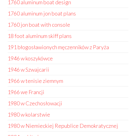
1760 aluminum boat design
1760 aluminum jon boat plans
1760 jon boat with console
18 foot aluminum skiff plans
191 błogosławionych męczenników z Paryża
1946 w koszykówce
1946 w Szwajcarii
1966 w tenisie ziemnym
1966 we Francji
1980 w Czechosłowacji
1980 w kolarstwie
1980 w Niemieckiej Republice Demokratycznej