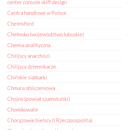
center console skiff design
Centra handlowe w Polsce
Chelmsford
Chełmsko (województwo lubuskie)
Chemia analityczna
Chilijscy anarchiści
Chilijscy dziennikarze
Chińskie siatkarki
Chmura obliczeniowa
Chojno (powiat szamotulski)
Chomikowate
Chorążowie bielscy (I Rzeczpospolita)