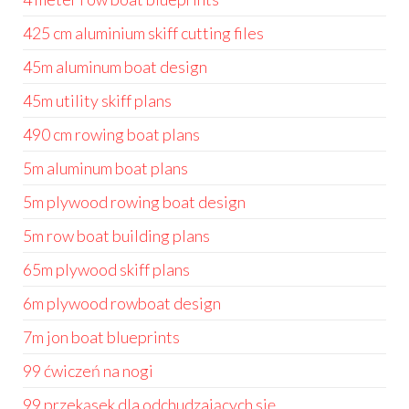
425 cm aluminium skiff cutting files
45m aluminum boat design
45m utility skiff plans
490 cm rowing boat plans
5m aluminum boat plans
5m plywood rowing boat design
5m row boat building plans
65m plywood skiff plans
6m plywood rowboat design
7m jon boat blueprints
99 ćwiczeń na nogi
99 przekąsek dla odchudzających się