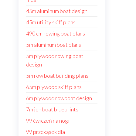
45m aluminum boat design
45m utility skiff plans
490 cm rowing boat plans
5m aluminum boat plans
5m plywood rowing boat
design
5m row boat building plans
65m plywood skiff plans
6m plywood rowboat design
7m jon boat blueprints
99 ćwiczeń na nogi
99 przekąsek dla