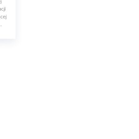
j
cji
ącej
…