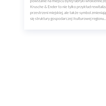
powstanie na miejscu byłej fabryki włókiennicze
Krusche & Ender to nie tylko przykład rewitaliza
przestrzeni miejskiej, ale także symbol zmieniaj
się struktury gospodarczej i kulturowej regionu.