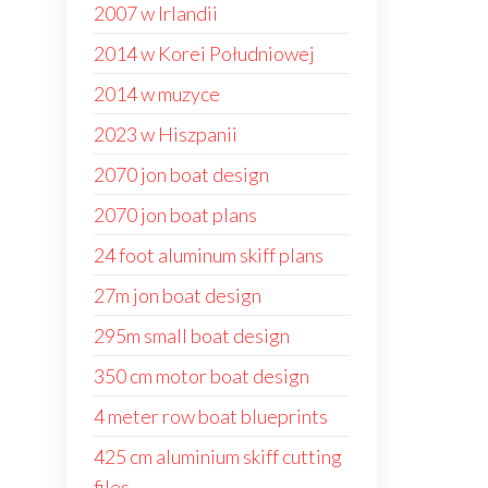
2007 w Irlandii
2014 w Korei Południowej
2014 w muzyce
2023 w Hiszpanii
2070 jon boat design
2070 jon boat plans
24 foot aluminum skiff plans
27m jon boat design
295m small boat design
350 cm motor boat design
4 meter row boat blueprints
425 cm aluminium skiff cutting
files