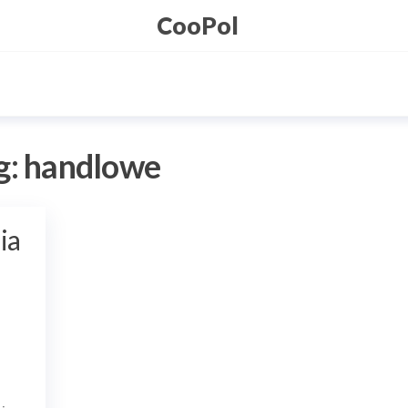
CooPol
g:
handlowe
ia