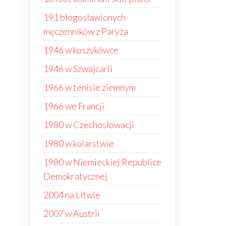
191 błogosławionych
męczenników z Paryża
1946 w koszykówce
1946 w Szwajcarii
1966 w tenisie ziemnym
1966 we Francji
1980 w Czechosłowacji
1980 w kolarstwie
1980 w Niemieckiej Republice
Demokratycznej
2004 na Litwie
2007 w Austrii