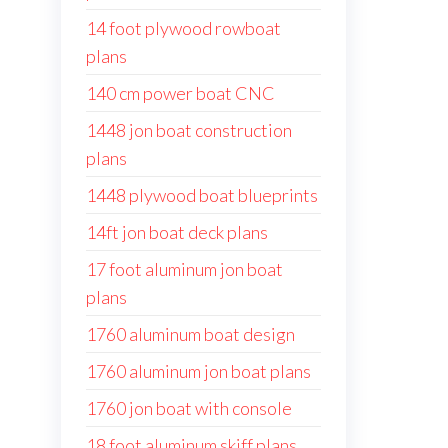
14 foot plywood rowboat
plans
140 cm power boat CNC
1448 jon boat construction
plans
1448 plywood boat blueprints
14ft jon boat deck plans
17 foot aluminum jon boat
plans
1760 aluminum boat design
1760 aluminum jon boat plans
1760 jon boat with console
18 foot aluminum skiff plans