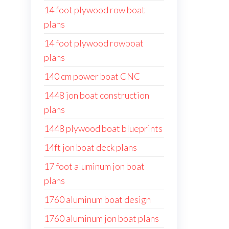
14 foot plywood row boat
plans
14 foot plywood rowboat
plans
140 cm power boat CNC
1448 jon boat construction
plans
1448 plywood boat blueprints
14ft jon boat deck plans
17 foot aluminum jon boat
plans
1760 aluminum boat design
1760 aluminum jon boat plans