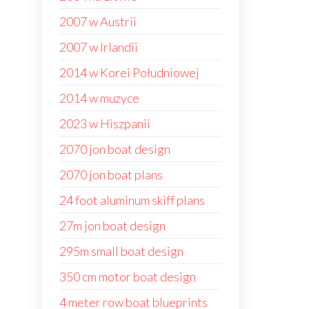
2007 w Austrii
2007 w Irlandii
2014 w Korei Południowej
2014 w muzyce
2023 w Hiszpanii
2070 jon boat design
2070 jon boat plans
24 foot aluminum skiff plans
27m jon boat design
295m small boat design
350 cm motor boat design
4 meter row boat blueprints