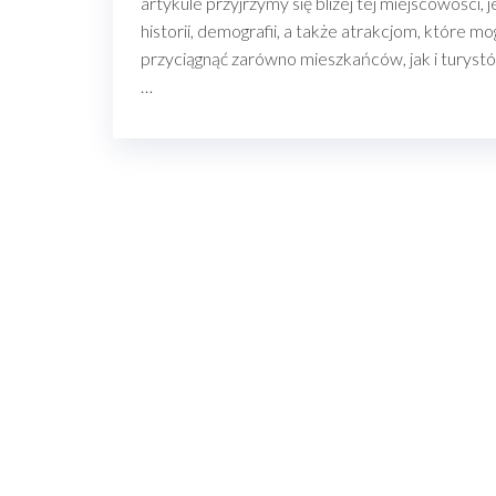
artykule przyjrzymy się bliżej tej miejscowości, j
historii, demografii, a także atrakcjom, które mo
przyciągnąć zarówno mieszkańców, jak i turyst
…