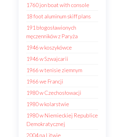
1760 jon boat with console
18 foot aluminum skiff plans
191 błogosławionych
męczenników z Paryża
1946 w koszykówce
1946 w Szwajcarii
1966 w tenisie ziemnym
1966 we Francji
1980 w Czechosłowacji
1980 w kolarstwie
1980 w Niemieckiej Republice
Demokratycznej
2004 na Litwie