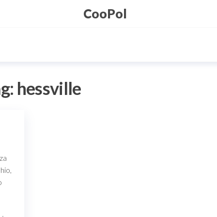
CooPol
ag:
hessville
cza
hio,
o