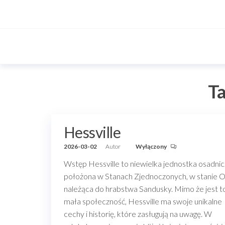
Przejdź
do
treści
T
Hessville
2026-03-02
Autor
Wyłączony
Wstęp Hessville to niewielka jednostka osadni
położona w Stanach Zjednoczonych, w stanie O
należąca do hrabstwa Sandusky. Mimo że jest t
mała społeczność, Hessville ma swoje unikalne
cechy i historię, które zasługują na uwagę. W