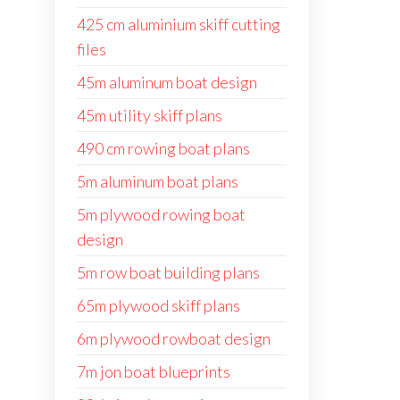
425 cm aluminium skiff cutting
files
45m aluminum boat design
45m utility skiff plans
490 cm rowing boat plans
5m aluminum boat plans
5m plywood rowing boat
design
5m row boat building plans
65m plywood skiff plans
6m plywood rowboat design
7m jon boat blueprints