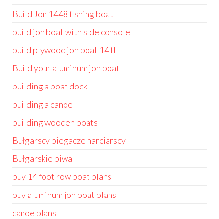
Build Jon 1448 fishing boat
build jon boat with side console
build plywood jon boat 14 ft
Build your aluminum jon boat
building a boat dock
building a canoe
building wooden boats
Bułgarscy biegacze narciarscy
Bułgarskie piwa
buy 14 foot row boat plans
buy aluminum jon boat plans
canoe plans