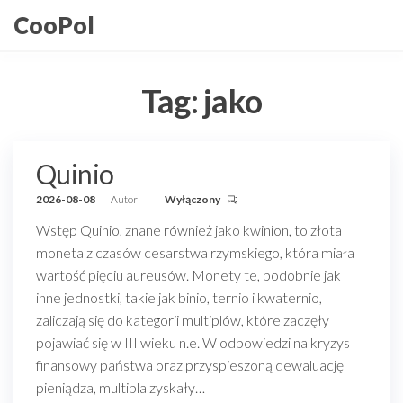
Przejdź
CooPol
do
treści
Tag:
jako
Quinio
2026-08-08
Autor
Wyłączony
Wstęp Quinio, znane również jako kwinion, to złota
moneta z czasów cesarstwa rzymskiego, która miała
wartość pięciu aureusów. Monety te, podobnie jak
inne jednostki, takie jak binio, ternio i kwaternio,
zaliczają się do kategorii multiplów, które zaczęły
pojawiać się w III wieku n.e. W odpowiedzi na kryzys
finansowy państwa oraz przyspieszoną dewaluację
pieniądza, multipla zyskały…