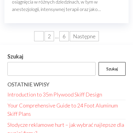
osiągnięcia w różnych dziedzinach, w tym w
anestezjologii, intensywnej terapii oraz jako…
Stronicowanie
1
2
…
6
Następne
wpisów
Szukaj
Szukaj
OSTATNIE WPISY
Introduction to 35m Plywood Skiff Design
Your Comprehensive Guide to 24 Foot Aluminum
Skiff Plans
Słodycze reklamowe hurt – jak wybrać najlepsze dla