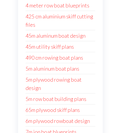
4 meter row boat blueprints
425 cm aluminium skiff cutting
files
45m aluminum boat design
45m utility skiff plans
490 cm rowing boat plans
5m aluminum boat plans
5m plywood rowing boat
design
5m row boat building plans
65m plywood skiff plans
6m plywood rowboat design
7m jon boat blueprints