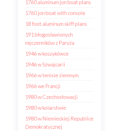
1760 aluminum jon boat plans
1760 jon boat with console
18 foot aluminum skiff plans
191 błogosławionych
męczenników z Paryża
1946 w koszykówce
1946 w Szwajcarii
1966 w tenisie ziemnym
1966 we Francji
1980 w Czechosłowacji
1980 w kolarstwie
1980 w Niemieckiej Republice
Demokratycznej