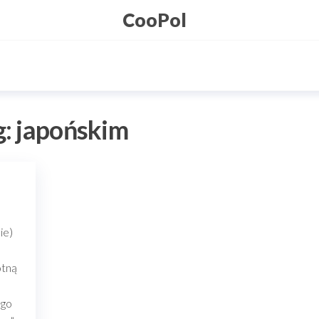
CooPol
g:
japońskim
ie)
otną
m
ego