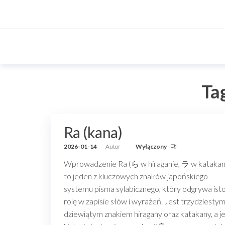
Przejdź
do
treści
Ta
Ra (kana)
2026-01-14
Autor
Wyłączony
Wprowadzenie Ra (ら w hiraganie, ラ w katakan
to jeden z kluczowych znaków japońskiego
systemu pisma sylabicznego, który odgrywa ist
rolę w zapisie słów i wyrażeń. Jest trzydziesty
dziewiątym znakiem hiragany oraz katakany, a j