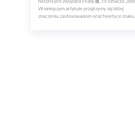
historia jest związana z kanji 良, co oznacza „dob
W niniejszym artykule przyjrzymy się bliżej
znaczeniu, zastosowaniom oraz fonetyce znak