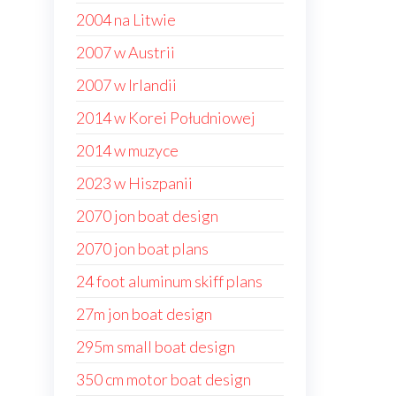
2004 na Litwie
2007 w Austrii
2007 w Irlandii
2014 w Korei Południowej
2014 w muzyce
2023 w Hiszpanii
2070 jon boat design
2070 jon boat plans
24 foot aluminum skiff plans
27m jon boat design
295m small boat design
350 cm motor boat design