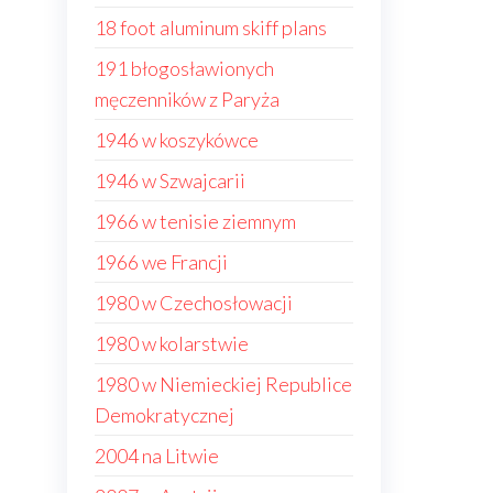
18 foot aluminum skiff plans
191 błogosławionych
męczenników z Paryża
1946 w koszykówce
1946 w Szwajcarii
1966 w tenisie ziemnym
1966 we Francji
1980 w Czechosłowacji
1980 w kolarstwie
1980 w Niemieckiej Republice
Demokratycznej
2004 na Litwie