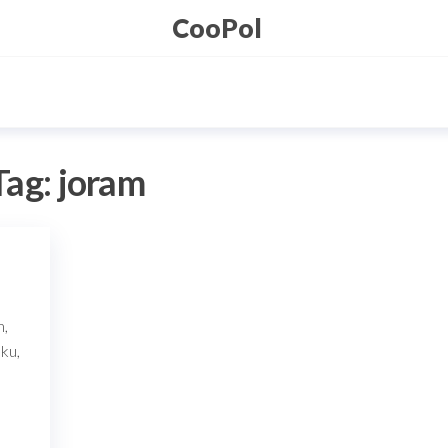
CooPol
Tag:
joram
m,
ku,