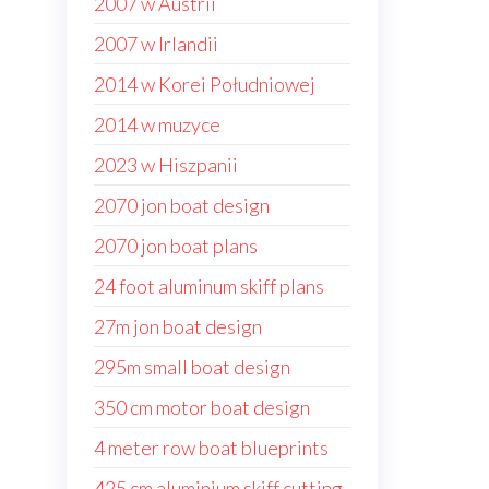
2007 w Austrii
2007 w Irlandii
2014 w Korei Południowej
2014 w muzyce
2023 w Hiszpanii
2070 jon boat design
2070 jon boat plans
24 foot aluminum skiff plans
27m jon boat design
295m small boat design
350 cm motor boat design
4 meter row boat blueprints
425 cm aluminium skiff cutting