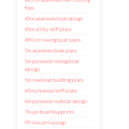
files
45m aluminum boat design
45m utility skiff plans
490 cm rowing boat plans
5m aluminum boat plans
5m plywood rowing boat
design
5m row boat building plans
65m plywood skiff plans
6m plywood rowboat design
7m jon boat blueprints
99 ćwiczeń na nogi