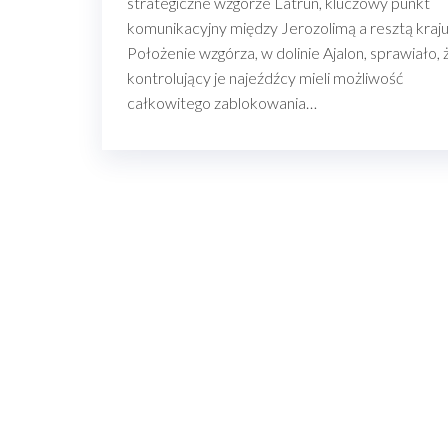
strategiczne wzgórze Latrun, kluczowy punkt
komunikacyjny między Jerozolimą a resztą kraju
Położenie wzgórza, w dolinie Ajalon, sprawiało, 
kontrolujący je najeźdźcy mieli możliwość
całkowitego zablokowania…