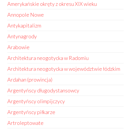
Amerykańskie okręty z okresu XIX wieku
Annopole Nowe
Antykapitalizm
Antynagrody
Arabowie
Architektura neogotycka w Radomiu
Architektura neogotycka w województwie łódzkim
Ardahan (prowincja)
Argentyńscy długodystansowcy
Argentyńscy olimpijczycy
Argentyńscy piłkarze
Artroleptowate