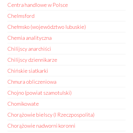
Centra handlowe w Polsce
Chelmsford
Chełmsko (województwo lubuskie)
Chemia analityczna
Chilijscy anarchiści
Chilijscy dziennikarze
Chińskie siatkarki
Chmura obliczeniowa
Chojno (powiat szamotulski)
Chomikowate
Chorążowie bielscy (I Rzeczpospolita)
Chorążowie nadworni koronni