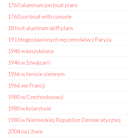
1760 aluminum jon boat plans
1760 jon boat with console
18 foot aluminum skiff plans
191 błogosławionych męczenników z Paryża
1946 w koszykówce
1946 w Szwajcarii
1966 w tenisie ziemnym
1966 we Francji
1980 w Czechosłowacji
1980 w kolarstwie
1980 w Niemieckiej Republice Demokratycznej
2004 na Litwie