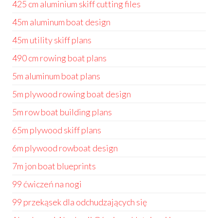
425 cm aluminium skiff cutting files
45m aluminum boat design
45m utility skiff plans
490 cm rowing boat plans
5m aluminum boat plans
5m plywood rowing boat design
5m row boat building plans
65m plywood skiff plans
6m plywood rowboat design
7m jon boat blueprints
99 ćwiczeń na nogi
99 przekąsek dla odchudzających się