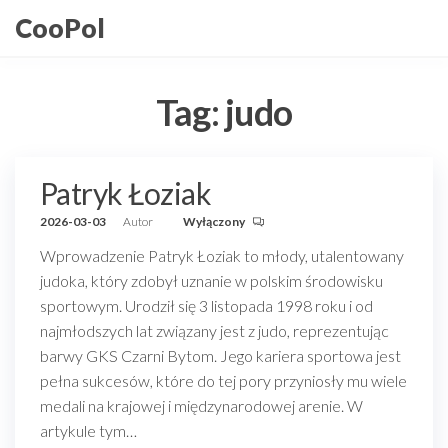
Przejdź
CooPol
do
treści
Tag:
judo
Patryk Łoziak
2026-03-03
Autor
Wyłączony
Wprowadzenie Patryk Łoziak to młody, utalentowany
judoka, który zdobył uznanie w polskim środowisku
sportowym. Urodził się 3 listopada 1998 roku i od
najmłodszych lat związany jest z judo, reprezentując
barwy GKS Czarni Bytom. Jego kariera sportowa jest
pełna sukcesów, które do tej pory przyniosły mu wiele
medali na krajowej i międzynarodowej arenie. W
artykule tym…