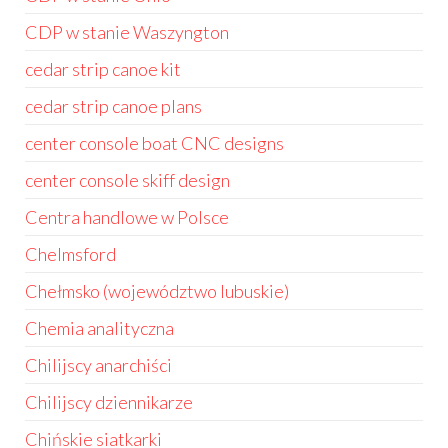
CDP w stanie Waszyngton
cedar strip canoe kit
cedar strip canoe plans
center console boat CNC designs
center console skiff design
Centra handlowe w Polsce
Chelmsford
Chełmsko (województwo lubuskie)
Chemia analityczna
Chilijscy anarchiści
Chilijscy dziennikarze
Chińskie siatkarki