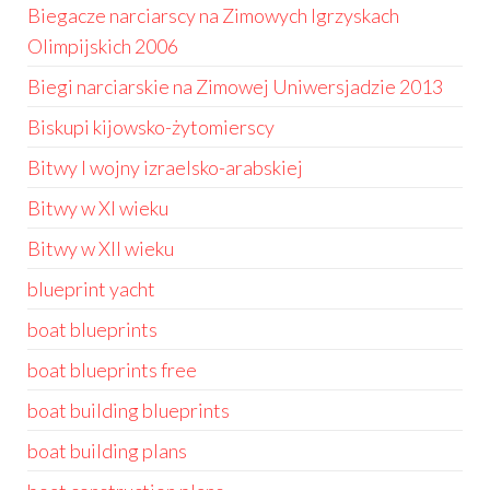
Biegacze narciarscy na Zimowych Igrzyskach
Olimpijskich 2006
Biegi narciarskie na Zimowej Uniwersjadzie 2013
Biskupi kijowsko-żytomierscy
Bitwy I wojny izraelsko-arabskiej
Bitwy w XI wieku
Bitwy w XII wieku
blueprint yacht
boat blueprints
boat blueprints free
boat building blueprints
boat building plans