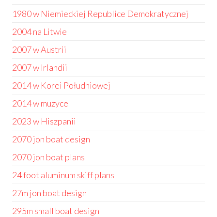
1980 w Niemieckiej Republice Demokratycznej
2004 na Litwie
2007 w Austrii
2007 w Irlandii
2014 w Korei Południowej
2014 w muzyce
2023 w Hiszpanii
2070 jon boat design
2070 jon boat plans
24 foot aluminum skiff plans
27m jon boat design
295m small boat design