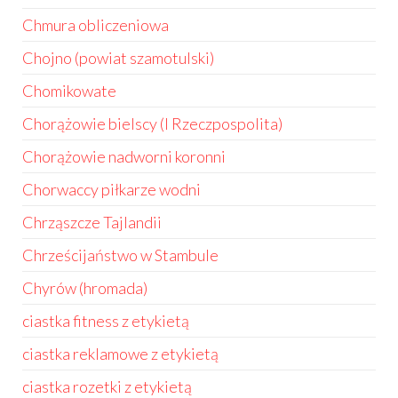
Chmura obliczeniowa
Chojno (powiat szamotulski)
Chomikowate
Chorążowie bielscy (I Rzeczpospolita)
Chorążowie nadworni koronni
Chorwaccy piłkarze wodni
Chrząszcze Tajlandii
Chrześcijaństwo w Stambule
Chyrów (hromada)
ciastka fitness z etykietą
ciastka reklamowe z etykietą
ciastka rozetki z etykietą