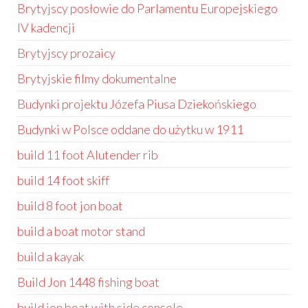
Brytyjscy posłowie do Parlamentu Europejskiego
IV kadencji
Brytyjscy prozaicy
Brytyjskie filmy dokumentalne
Budynki projektu Józefa Piusa Dziekońskiego
Budynki w Polsce oddane do użytku w 1911
build 11 foot Alutender rib
build 14 foot skiff
build 8 foot jon boat
build a boat motor stand
build a kayak
Build Jon 1448 fishing boat
build jon boat with side console