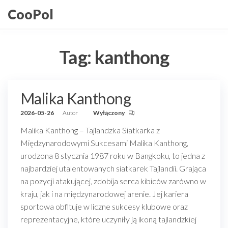
Przejdź
CooPol
do
treści
Tag:
kanthong
Malika Kanthong
2026-05-26
Autor
Wyłączony
Malika Kanthong – Tajlandzka Siatkarka z
Międzynarodowymi Sukcesami Malika Kanthong,
urodzona 8 stycznia 1987 roku w Bangkoku, to jedna z
najbardziej utalentowanych siatkarek Tajlandii. Grająca
na pozycji atakującej, zdobija serca kibiców zarówno w
kraju, jak i na międzynarodowej arenie. Jej kariera
sportowa obfituje w liczne sukcesy klubowe oraz
reprezentacyjne, które uczyniły ją ikoną tajlandzkiej