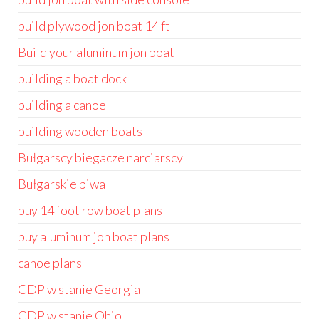
build plywood jon boat 14 ft
Build your aluminum jon boat
building a boat dock
building a canoe
building wooden boats
Bułgarscy biegacze narciarscy
Bułgarskie piwa
buy 14 foot row boat plans
buy aluminum jon boat plans
canoe plans
CDP w stanie Georgia
CDP w stanie Ohio