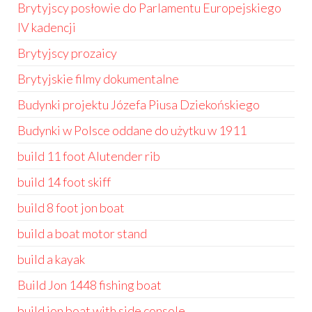
Brytyjscy posłowie do Parlamentu Europejskiego
IV kadencji
Brytyjscy prozaicy
Brytyjskie filmy dokumentalne
Budynki projektu Józefa Piusa Dziekońskiego
Budynki w Polsce oddane do użytku w 1911
build 11 foot Alutender rib
build 14 foot skiff
build 8 foot jon boat
build a boat motor stand
build a kayak
Build Jon 1448 fishing boat
build jon boat with side console