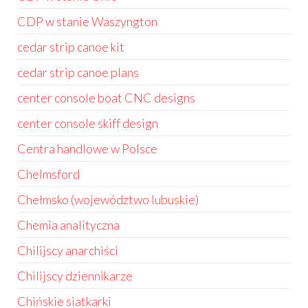
CDP w stanie Waszyngton
cedar strip canoe kit
cedar strip canoe plans
center console boat CNC designs
center console skiff design
Centra handlowe w Polsce
Chelmsford
Chełmsko (województwo lubuskie)
Chemia analityczna
Chilijscy anarchiści
Chilijscy dziennikarze
Chińskie siatkarki