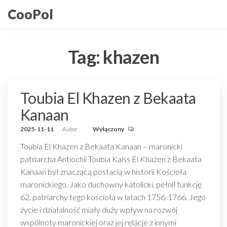
Przejdź
CooPol
do
treści
Tag:
khazen
Toubia El Khazen z Bekaata
Kanaan
2025-11-11
Autor
Wyłączony
Toubia El Khazen z Bekaata Kanaan – maronicki
patriarcha Antiochii Toubia Kaiss El Khazen z Bekaata
Kanaan był znaczącą postacią w historii Kościoła
maronickiego. Jako duchowny katolicki, pełnił funkcję
62. patriarchy tego kościoła w latach 1756-1766. Jego
życie i działalność miały duży wpływ na rozwój
wspólnoty maronickiej oraz jej relacje z innymi