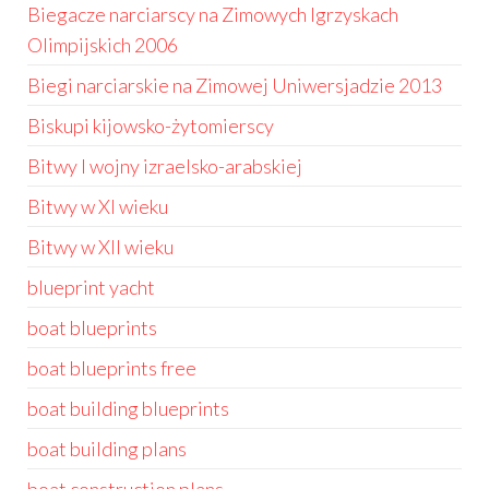
Biegacze narciarscy na Zimowych Igrzyskach
Olimpijskich 2006
Biegi narciarskie na Zimowej Uniwersjadzie 2013
Biskupi kijowsko-żytomierscy
Bitwy I wojny izraelsko-arabskiej
Bitwy w XI wieku
Bitwy w XII wieku
blueprint yacht
boat blueprints
boat blueprints free
boat building blueprints
boat building plans