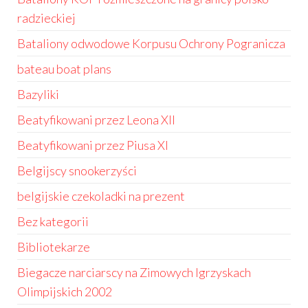
radzieckiej
Bataliony odwodowe Korpusu Ochrony Pogranicza
bateau boat plans
Bazyliki
Beatyfikowani przez Leona XII
Beatyfikowani przez Piusa XI
Belgijscy snookerzyści
belgijskie czekoladki na prezent
Bez kategorii
Bibliotekarze
Biegacze narciarscy na Zimowych Igrzyskach
Olimpijskich 2002