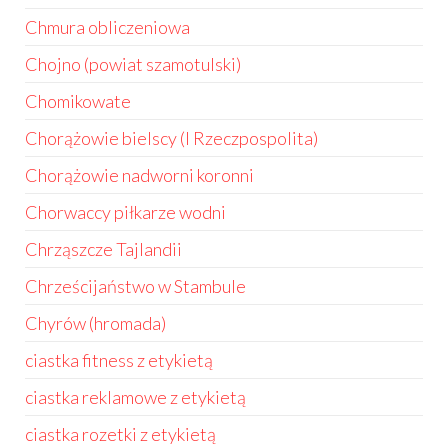
Chmura obliczeniowa
Chojno (powiat szamotulski)
Chomikowate
Chorążowie bielscy (I Rzeczpospolita)
Chorążowie nadworni koronni
Chorwaccy piłkarze wodni
Chrząszcze Tajlandii
Chrześcijaństwo w Stambule
Chyrów (hromada)
ciastka fitness z etykietą
ciastka reklamowe z etykietą
ciastka rozetki z etykietą