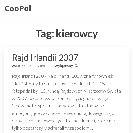
Przejdź
CooPol
do
treści
Tag:
kierowcy
Rajd Irlandii 2007
2025-11-28
Autor
Wyłączony
Rajd Irlandii 2007 Rajd Irlandii 2007, znany również
jako 1st Rally Ireland, odbył się w dniach 15-18
listopada i był 15. rundą Rajdowych Mistrzostw Świata
w 2007 roku. To wydarzenie przyciągnęło uwagę
fanów motorsportu z całego świata, stanowiąc
emocjonujące zakończenie sezonu rajdowego. Rajd
odbył się na malowniczych trasach Irlandii, które nie
tylko dostarczyły adrenaliny zespołom…