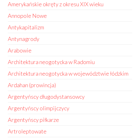
Amerykańskie okręty z okresu XIX wieku
Annopole Nowe
Antykapitalizm
Antynagrody
Arabowie
Architektura neogotycka w Radomiu
Architektura neogotycka w województwie łódzkim
Ardahan (prowincja)
Argentyńscy długodystansowcy
Argentyńscy olimpijczycy
Argentyńscy piłkarze
Artroleptowate