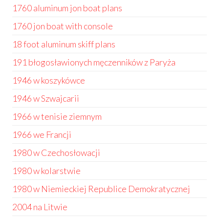
1760 aluminum jon boat plans
1760 jon boat with console
18 foot aluminum skiff plans
191 błogosławionych męczenników z Paryża
1946 w koszykówce
1946 w Szwajcarii
1966 w tenisie ziemnym
1966 we Francji
1980 w Czechosłowacji
1980 w kolarstwie
1980 w Niemieckiej Republice Demokratycznej
2004 na Litwie