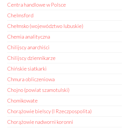
Centra handlowe w Polsce
Chelmsford
Chełmsko (województwo lubuskie)
Chemia analityczna
Chilijscy anarchiści
Chilijscy dziennikarze
Chińskie siatkarki
Chmura obliczeniowa
Chojno (powiat szamotulski)
Chomikowate
Chorążowie bielscy (I Rzeczpospolita)
Chorążowie nadworni koronni