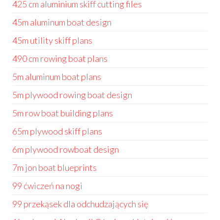
425 cm aluminium skiff cutting files
45m aluminum boat design
45m utility skiff plans
490 cm rowing boat plans
5m aluminum boat plans
5m plywood rowing boat design
5m row boat building plans
65m plywood skiff plans
6m plywood rowboat design
7m jon boat blueprints
99 ćwiczeń na nogi
99 przekąsek dla odchudzających się